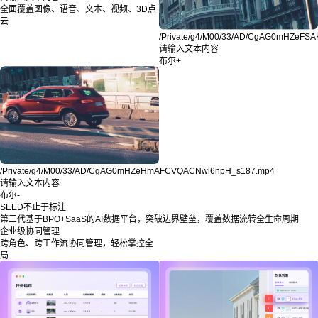
全面覆盖图像、语音、文本、视频、3D点
云
/Private/g4/M00/33/AD/CgAG0mHZeFS
请输入文本内容
布尔+
/Private/g4/M00/33/AD/CgAG0mHZeHmAFCVQACNwl6npH_s187.mp4
请输入文本内容
布尔-
SEED不止于标注
第三代基于BPO+SaaS的AI数据平台，突破边界壁垒，覆盖数据流转全生命周期
企业级协同管理
跨角色、跨工作流协同管理，轻松掌控全
局