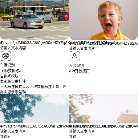
/Private/g4/M00/33/A8/CgAG0mHZYFqAKybjAGJMY2_vNT8674.mp4
/Private/g4/M00/33/A8/CgAG0mHZYB
请输入文本内容
请输入文本内容
车辆识别
人脸识别
18种预训练AI
API开放接口
自训练模块
像素级自由标注
三大标注模式以及四维数据标注工具，世
界由您亲手勾勒
/Private/g4/M00/33/AC/CgAG0mHZdrWAaasNAE4nL3bHtZ4806.mp4
/Private/g4/M00/33/AC/CgAG0mHZdt
请输入文本内容
请输入文本内容
共边+
共边-