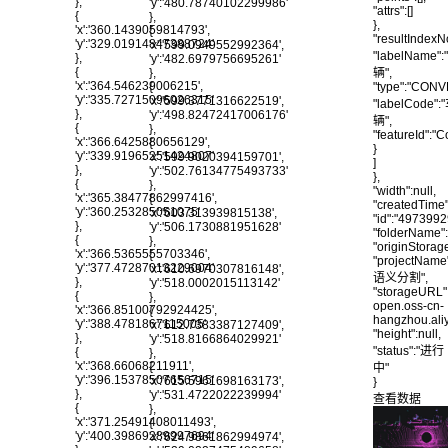
},
'y':'480.78740102299986'
"attrs":[]
{
},
},
'x':'360.1439059814793',
{
"resultIndexN
'y':'329.01914847388724'
'x':'599.0949552992364',
"labelName":
},
'y':'482.6979756695261'
{
},
辆",
'x':'364.546239006215',
{
"type":"CON
'y':'335.72715096026315'
'x':'599.3771316622519',
"labelCode":
},
'y':'498.82472417006176'
辆",
{
},
"featureId":
'x':'366.6425880656129',
{
}
'y':'339.91965251424807'
'x':'599.9020394159701',
]
},
'y':'502.76134775493733'
},
{
},
"width":null,
'x':'365.38477862997416',
{
"createdTime"
'y':'360.253285051075'
'x':'603.313939815138',
"id":"497399
},
'y':'506.1730881951628'
"folderName":
{
},
"originStora
'x':'366.5365555703346',
{
"projectName
'y':'377.47287013229004'
'x':'610.6970307816148',
语义分割",
},
'y':'518.0002015113142'
"storageURL":
{
},
open.oss-cn-
'x':'366.85100792924425',
{
hangzhou.al
'y':'388.4781867115005'
'x':'612.7383387127409',
"height":null,
},
'y':'518.8166864029921'
"status":"进行
{
},
'x':'368.66068211911',
{
中"
'y':'396.15378507656715'
'x':'615.5961698163173',
}
},
'y':'531.4722022239994'
查看数据
{
},
'x':'371.25491408011493',
{
'y':'400.39869289997694'
'x':'624.9861862994974',