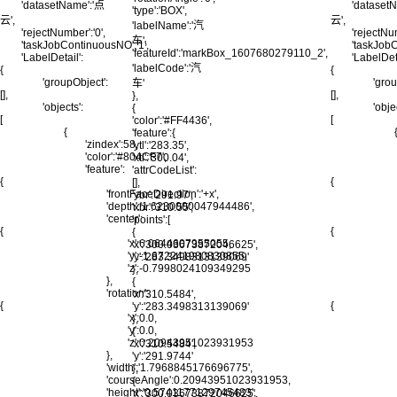
'datasetName':'点
'dataset
'type':'BOX',
云',
云',
'labelName':'汽
'rejectNumber':'0',
'rejectNum
车',
'taskJobContinuousNO':'1',
'taskJobC
'featureId':'markBox_1607680279110_2',
'LabelDetail':
'LabelDeta
'labelCode':'汽
{
{
'groupObject':
'grou
车'
[],
[],
},
'objects':
'obje
{
[
[
'color':'#FF4436',
{
'feature':{
'zindex':58,
'ytl':'283.35',
'color':'#804CF7',
'xtl':'300.04',
'feature':
'attrCodeList':
{
{
[],
'frontFaceDirection':'+x',
'ybr':'291.97',
'depth':'1.6230000047944486',
'xbr':'310.55',
'center':
'points':[
{
{
{
'x':6.0644607955055,
'x':'300.03673872046625',
'y':-1.672241980830855,
'y':'283.3498313139069'
'z':-0.7998024109349295
},
},
{
'rotation':
'x':'310.5484',
{
{
'y':'283.3498313139069'
'x':0.0,
},
'y':0.0,
{
'z':0.20943951023931953
'x':'310.5484',
},
'y':'291.9744'
'width':'1.7968845176696775',
},
'courseAngle':0.20943951023931953,
{
'height':'0.5741177129745483',
'x':'300.03673872046625',