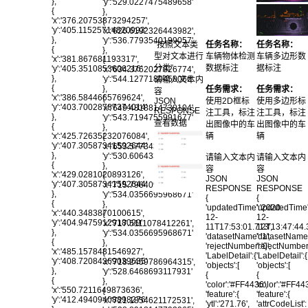
},
'y':'529.0227475489658'
{
},
'x':'376.20753873294257',
{
'y':'405.11525714820993'
'x':'626.6192326443982',
},
'y':'536.7793540199057'
“按照文本类
任务名称：
任务名称：
{
},
型对文本进行
车辆物体检测
车辆多边形数
'x':'381.867681193317',
{
分类”
数据标注
据标注
'y':'405.3510853606216'
'x':'634.3762027826774',
},
'y':'544.1277180450066'
请输入文本内
{
},
任务需求：
任务需求：
容
'x':'386.5844665769624',
{
JSON
使用2D框标
使用多边形标
'y':'403.70028787374014'
'x':'649.4818814730104',
RESPONSE
注工具，标注
注工具，标注
},
'y':'543.7194755991677'
查看数据
出图像中的车
出图像中的车
{
},
辆
辆
'x':'425.72635232076084',
{
'y':'407.30587341592644'
'x':'653.577343438357',
},
'y':'530.6064330518201'
请输入文本内
请输入文本内
{
},
容
容
'x':'429.0281020893126',
{
JSON
JSON
'y':'407.30587341592644'
'x':'715.7964091790802',
RESPONSE
RESPONSE
},
'y':'534.0356695968671'
{
{
{
},
'updatedTime':'2020-
'updatedTime'
'x':'440.3483870100615',
{
12-
12-
'y':'404.9475912918099'
'x':'717.5111078412261',
11T17:53:01.713',
12T13:47:44.
},
'y':'534.0356695968671'
'datasetName':'1',
'datasetName':
{
},
'rejectNumber':'0',
'rejectNumber'
'x':'485.1578481546927',
{
'LabelDetail':{
'LabelDetail':{
'y':'408.72084269039635'
'x':'718.2459786964315',
'objects':[
'objects':[
},
'y':'528.6468693117931'
{
{
{
},
'color':'#FF4436',
'color':'#FF44
'x':'550.7211649873636',
{
'feature':{
'feature':{
'y':'412.49409408898276'
'x':'721.1854621172531',
'ytl':'271.76',
'attrCodeList':