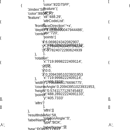
{
[
[
'color':'#2D75FF',
{
'feature':{
'zindex':58,
'ytl':'0',
'color':'#804CF7',
'xtl':'488.29',
'feature':
'attrCodeList':
{
{
[],
'frontFaceDirection':'+x',
'ybr':'405.73',
'depth':'1.6230000047944486',
'xbr':'720',
'center':
'points':[
{
{
{
'x':6.069824342082907,
'x':'488.28922224091133',
'y':-1.7664241045714224,
'y':'0'
'z':-0.7824072280624939
},
},
{
'rotation':
'x':'719.9998222409114',
{
{
'y':'0'
'x':0.0,
},
'y':0.0,
{
'z':0.20943951023931953
'x':'719.9998222409114',
},
'y':'405.7333'
'width':'1.7968845176696775',
},
'courseAngle':0.20943951023931953,
{
'height':'0.5741177129745483',
'x':'488.28922224091133',
'points':
'y':'405.7333'
[],
[],
}
'attrs':
],
[]
[]
'attrs':[]
},
},
'resultIndexNo':58,
'rotationAngle':'0',
'labelName':'行
'type':'BOX',
人',
人',
'labelName':'货
'type':'POINTCLOUD',