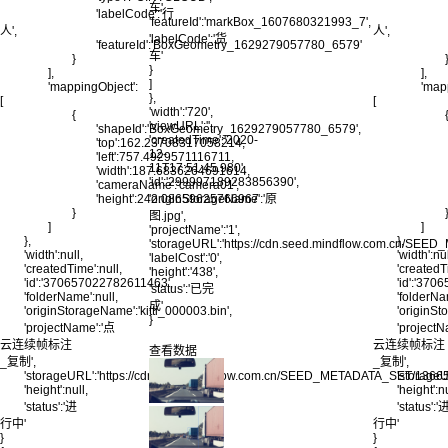
车',
'labelCode':'行
'featureId':'markBox_1607680321993_7',
人',
人',
'labelCode':'货
'featureId':'BoxGeometry_1629279057780_6579'
车'
}
}
],
],
]
'mappingObject':
'map
},
[
[
'width':'720',
{
'viewURL':'',
'shapeId':'BoxGeometry_1629279057780_6579',
'createdTime':'2020-
'top':162.23708317058214,
12-
'left':757.4929571116711,
11T17:51:45.980',
'width':187.6836264691614,
'id':'299997189283856390',
'cameraName':'camera01',
'height':242.08659625766967
'originStorageName':'原
}
图.jpg',
]
]
'projectName':'1',
},
},
'storageURL':'https://cdn.seed.mindflow.com.cn/S
'width':null,
'width':nul
'labelCost':'0',
'createdTime':null,
'createdT
'height':'438',
'id':'370657022782611463',
'id':'37
'status':'已完
'folderName':null,
'folderNa
成'
'originStorageName':'kitti_000003.bin',
'originSt
}
'projectName':'点
'project
云连续帧标注
云连续帧标注
查看数据
_复制',
_复制',
'storageURL':'https://cdn.seed.mindflow.com.cn/SEED_METADATA_SET/1
'storag
'height':null,
'height':nu
'status':'进
'status':'
行中'
行中'
}
}