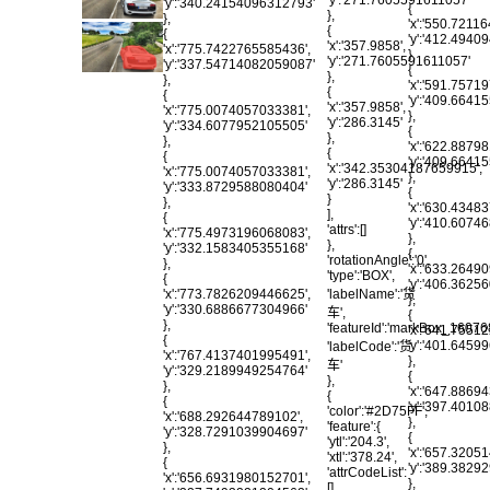
'y':'340.24154096312793'
{
},
},
'x':'550.7211
{
{
'y':'412.494
'x':'357.9858',
'x':'775.7422765585436',
},
'y':'271.7605591611057'
'y':'337.54714082059087'
{
},
},
'x':'591.7571
{
{
'y':'409.6641
'x':'357.9858',
'x':'775.0074057033381',
},
'y':'286.3145'
'y':'334.6077952105505'
{
},
},
'x':'622.8879
{
{
'y':'409.6641
'x':'342.35304187659915',
'x':'775.0074057033381',
},
'y':'286.3145'
'y':'333.8729588080404'
{
}
},
'x':'630.4348
],
{
'y':'410.607
'attrs':[]
'x':'775.4973196068083',
},
},
'y':'332.1583405355168'
{
'rotationAngle':'0',
},
'x':'633.2649
'type':'BOX',
{
'y':'406.362
'labelName':'货
'x':'773.7826209446625',
},
'y':'330.6886677304966'
车',
{
},
'featureId':'markBox_1607
'x':'641.7551
{
'y':'401.645
'labelCode':'货
'x':'767.4137401995491',
},
车'
'y':'329.2189949254764'
{
},
},
'x':'647.8869
{
{
'y':'397.401
'color':'#2D75FF',
'x':'688.292644789102',
},
'feature':{
'y':'328.7291039904697'
{
'ytl':'204.3',
},
'x':'657.3205
'xtl':'378.24',
{
'y':'389.3829
'attrCodeList':
'x':'656.6931980152701',
},
[],