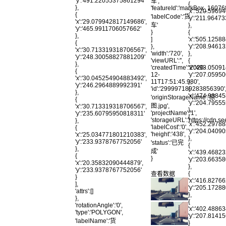
'y':'491.22055375861294'
车',
{
},
'featureId':'markBox_1607
'x':'520.5969
{
'labelCode':'货
'y':'211.964
'x':'29.079942817149686',
车'
},
'y':'465.9911706057662'
}
{
},
]
'x':'505.1258
{
},
'y':'208.9461
'x':'30.713319318706567',
'width':'720',
},
'y':'248.30058827881209'
'viewURL':'',
{
},
'createdTime':'2020-
'x':'493.0509
{
12-
'y':'207.0595
'x':'30.045254904883492',
11T17:51:45.980',
},
'y':'246.2964889992391'
'id':'299997189283856390'
{
},
'x':'474.9384
'originStorageName':'原
{
'y':'204.795
图.jpg',
'x':'30.713319318706567',
},
'projectName':'1',
'y':'235.60795950818311'
{
'storageURL':'https://cd
},
'x':'452.2978
'labelCost':'0',
{
'y':'204.040
'height':'438',
'x':'25.034771801210383',
},
'y':'233.9378767752056'
'status':'已完
{
},
成'
'x':'439.4682
{
}
'y':'203.663
'x':'20.35832090444879',
},
'y':'233.9378767752056'
{
查看数据
}
'x':'416.8276
],
'y':'205.172
'attrs':[]
},
},
{
'rotationAngle':'0',
'x':'402.4886
'type':'POLYGON',
'y':'207.814
'labelName':'货
}