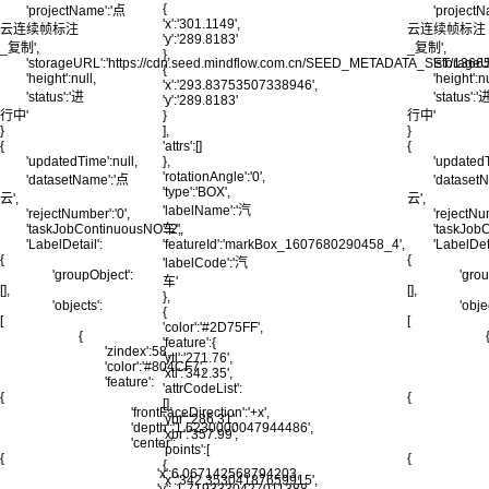
{
'projectName':'点
'project
'x':'301.1149',
云连续帧标注
云连续帧标注
'y':'289.8183'
_复制',
_复制',
},
'storageURL':'https://cdn.seed.mindflow.com.cn/SEED_METADATA_SET/1
'storag
{
'height':null,
'height':nu
'x':'293.83753507338946',
'status':'进
'status':'
'y':'289.8183'
行中'
}
行中'
}
],
}
{
'attrs':[]
{
'updatedTime':null,
},
'updatedT
'rotationAngle':'0',
'datasetName':'点
'dataset
'type':'BOX',
云',
云',
'labelName':'汽
'rejectNumber':'0',
'rejectNum
'taskJobContinuousNO':'2',
车',
'taskJobC
'LabelDetail':
'featureId':'markBox_1607680290458_4',
'LabelDeta
{
{
'labelCode':'汽
'groupObject':
'grou
车'
[],
[],
},
'objects':
'obje
{
[
[
'color':'#2D75FF',
{
'feature':{
'zindex':58,
'ytl':'271.76',
'color':'#804CF7',
'xtl':'342.35',
'feature':
'attrCodeList':
{
{
[],
'frontFaceDirection':'+x',
'ybr':'286.31',
'depth':'1.6230000047944486',
'xbr':'357.99',
'center':
'points':[
{
{
{
'x':6.067142568794203,
'x':'342.35304187659915',