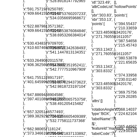
},
'y':'528.8918147792965'
'xtl':'323.49',
[],
{
},
'attrCodeList':
'hollowPoints'
'x':'591.7571978250785',
{
[],
[],
'y':'409.664155540043'
'x':'721.6753760207233',
'ybr':'303.83',
'points':[
},
'y':'534.0356695968671'
'xbr':'353.13',
{
{
},
'points':[
'x':'394.5543
'x':'622.8879813571382',
{
{
'y':'210.336
'y':'409.664155540043'
'x':'722.5853876084846',
'x':'323.4859003420176',
},
},
'y':'538.6953266384014'
'y':'271.7605591611057'
{
{
},
},
'x':'387.5465
'x':'630.4348379709705',
{
{
'y':'215.457
'y':'410.60746838968953'
'x':'726.8721342638493',
'x':'353.1343',
},
},
'y':'541.1447813134351'
'y':'271.7605591611057'
{
{
},
},
'x':'380.5387
'x':'633.2649092011578',
{
{
'y':'221.6563
'y':'406.36256056627985'
'x':'734.8332351952411',
'x':'353.1343',
},
},
'y':'542.7777510967909'
'y':'303.8332'
{
{
},
},
'x':'374.3395
'x':'641.7551228917197',
{
{
'y':'230.011
'y':'401.64599631804674'
'x':'751.3678294373623',
'x':'323.4859003420176',
},
},
'y':'542.9818723197104'
'y':'303.8332'
{
{
},
}
'x':'369.7575
'x':'647.8869438904586',
{
],
'y':'229.202
'y':'397.40108849463707'
'x':'753.2050065753758',
'attrs':[]
},
},
'y':'538.491205415482'
},
{
{
},
'rotationAngle':'0',
'x':'368.1403
'x':'657.3205146577493',
{
'type':'BOX',
'y':'224.621
'y':'389.3829292726408'
'x':'754.2256605409389',
},
'labelName':'汽
},
'y':'532.7758111737368'
{
车',
{
},
'x':'365.4450
'featureId':'markBox_1607
'x':'662.980657118124',
{
'y':'223.003
'y':'373.3466108286484'
'labelCode':'汽
'x':'755.0421837133892',
},