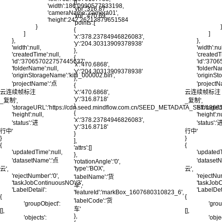
[],
'width':186.0990577833198,
'ybr':'316.87',
'cameraName':'camera01',
'xbr':'470.69',
'height':242.26213879651584
'points':[
}
{
]
]
'x':'378.23784946826083',
},
},
'y':'204.30313909378938'
'width':null,
'width':nul
},
'createdTime':null,
'createdT
{
'id':'370657022757445637',
'id':'37
'x':'470.6868',
'folderName':null,
'folderNa
'y':'204.30313909378938'
'originStorageName':'kitti_000002.bin',
'originSt
},
'projectName':'点
'project
{
云连续帧标注
'x':'470.6868',
云连续帧标注
'y':'316.8718'
_复制',
_复制',
},
'storageURL':'https://cdn.seed.mindflow.com.cn/SEED_METADATA_SET/1
'storag
{
'height':null,
'height':nu
'x':'378.23784946826083',
'status':'进
'status':'
'y':'316.8718'
行中'
行中'
}
}
}
],
{
{
'attrs':[]
'updatedTime':null,
'updatedT
},
'datasetName':'点
'dataset
'rotationAngle':'0',
'type':'BOX',
云',
云',
'rejectNumber':'0',
'rejectNum
'labelName':'货
'taskJobContinuousNO':'3',
'taskJobC
车',
'LabelDetail':
'LabelDeta
'featureId':'markBox_1607680310823_6',
{
{
'labelCode':'货
'groupObject':
'grou
车'
[],
[],
},
'objects':
'obje