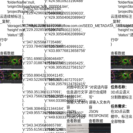
},
'y':'424.5810923190488'
'folderName':null,
'folderNa
{
},
'originStorageName':'kitti_000004.bin',
'originSt
'x':'352.5076048605184',
{
'projectName':'点
'project
'y':'225.42960220438093'
'x':'599.0912655309033',
云连续帧标注
云连续帧标注
},
'y':'429.30504062089943'
{
},
_复制',
_复制',
'x':'349.8122989270068',
{
'storageURL':'https://cdn.seed.mindflow.com.cn/SEED_METADATA_SET/1
'storag
'y':'229.20285360296737'
'x':'599.747400223051',
'height':null,
'height':nu
},
'y':'429.30504062089943'
'status':'进
'status':'
{
},
行中'
行中'
'x':'347.9255847735486',
{
}
}
'y':'233.78465887267947'
'x':'600.0098540999102',
},
'y':'433.89776813658756'
查看数据
查看数据
{
},
'x':'351.69901308046497',
{
'y':'237.01887435718214'
'x':'599.7793519565425',
},
'y':'436.30535227581527'
{
},
'x':'350.89042130041145',
{
'y':'240.5226077987267'
'x':'599.0191407270197',
},
'y':'438.20579124782415'
对图中的文字
“对说话内容
任务名称：
{
},
'x':'350.3513601137091',
{
信息进行文字
进行合成转
3D点云语义
'y':'243.75682328322935'
'x':'599.272544470194',
识别”
写”
分割数据标注
},
'y':'444.03380409531803'
请输入文本内
请输入文本内
{
},
任务需求：
容
容
'x':'346.30840121344164',
{
JSON
JSON
在3D点云数
'y':'249.95573629519282'
'x':'599.6828519834007',
RESPONSE
RESPONSE
据中，标注出
},
'y':'449.63033755657165'
{
查看数据
查看数据
},
全部物体
'x':'343.3435646865788',
{
'y':'255.61561339307246'
'x':'595.1266526811273',