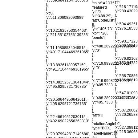
'y':'339.08492647163075'
{
'color':'#2D75FF',
},
'x':'618.1711
'feature':{
{
'y':'280.430
'ytl':'0',
'x':'0',
},
'xtl':'488.29',
'y':'511.306082093889'
{
'attrCodeList':
},
'x':'604.4925
[],
{
'y':'276.185
'ybr':'405.73',
'x':'10.21825753354463',
},
'xbr':'720',
'y':'511.55102756139235'
{
'points':[
},
'x':'593.1722
{
{
'y':'269.5821
'x':'488.28922224091133',
'x':'11.19808534048515',
},
'y':'0'
'y':'491.71044469361965'
{
},
},
'x':'576.8210
{
{
'y':'253.847
'x':'719.9998222409114',
'x':'13.89261180957159',
},
'y':'0'
'y':'491.71044469361965'
{
},
},
'x':'558.7085
{
{
'y':'236.8681
'x':'719.9998222409114',
'x':'14.382525713041844',
},
'y':'405.7333'
'y':'495.6295721736735'
{
},
},
'x':'547.0109
{
{
'y':'227.057
'x':'488.28922224091133',
'x':'20.50644950642011',
},
'y':'405.7333'
'y':'495.6295721736735'
{
}
},
'x':'537.2000
],
{
'y':'220.265
'attrs':[]
'x':'22.46610512030115',
},
},
'y':'492.69022656363313'
{
'rotationAngle':'0',
},
'x':'527.3891
'type':'BOX',
{
'y':'215.3606
'labelName':'货
'x':'29.079942817149686',
},