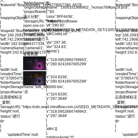
人',
人',
"folderName":"",
车'
'featureId':'BoxGeometry_1629279057780_6579'
'featureId':
"originStorageName":"1600151988902_7eznyo76ifkyiv19.pcd",
},
}
}
"projectName":"3D
{
],
],
'color':'#FF4436',
语义分割",
'mappingObject':
'mappingObjec
'feature':{
"storageURL":"https://mindflowai-
[
[
'ytl':'280.92',
open.oss-cn-
{
{
'xtl':'318.1',
hangzhou.aliyuncs.com/SEED_METADATA_SET/130578136872368947
'shapeId':'BoxGeometry_1629279057780_6579',
'shapeId':'B
'attrCodeList':
"height":null,
'top':166.20933739803658,
'top':166.20
[],
'left':742.290655528893,
"status":"进行
'left':742.29
'ybr':'297.36',
'width':182.920366377339,
'width':182.
中"
'xbr':'324.83',
'cameraName':'camera01',
'cameraName'
}
'points':[
'height':242.61395076017075
'height':242
查看数据
{
}
}
'x':'318.0952884749943',
]
]
'y':'280.9241697005299'
},
},
},
'width':null,
'width':null,
{
'createdTime':null,
'createdTime':
'x':'324.8336',
'id':'370654757725941765',
'id':'370654
'y':'280.9241697005299'
'folderName':null,
'folderName':n
},
'originStorageName':'kitti_000000.bin',
'originStorage
{
'projectName':'点
'projectName'
'x':'324.8336',
云连续帧标注
云连续帧标注
'y':'297.3648'
_复制',
_复制',
},
'storageURL':'https://cdn.seed.mindflow.com.cn/SEED_METADATA_SET/13665
'storageURL
{
'height':null,
'height':null,
'x':'318.0952884749943',
'y':'297.3648'
'status':'进行
'status':'进行
}
中'
中'
],
}
}
'attrs':[]
{
{
},
'updatedTime':null,
'updatedT
'rotationAngle':'0',