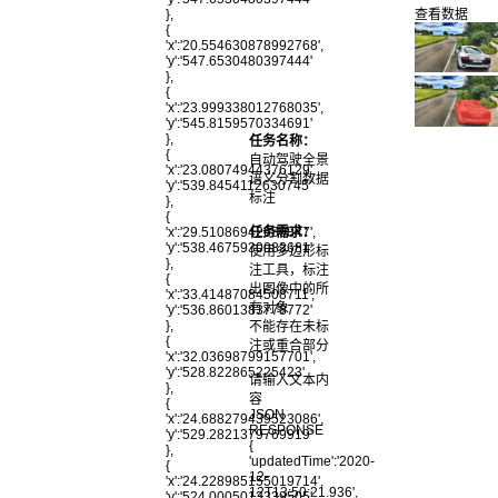
查看数据
},
{
'x':'20.554630878992768',
'y':'547.6530480397444'
},
{
'x':'23.999338012768035',
'y':'545.8159570334691'
},
任务名称：
{
自动驾驶全景
'x':'23.08074944376129',
语义分割数据
'y':'539.8454112630745'
标注
},
{
任务需求：
'x':'29.51086942680847',
'y':'538.4675930083681'
使用多边形标
},
注工具，标注
{
出图像中的所
'x':'33.41487084508711',
有对象
'y':'536.8601383778772'
},
不能存在未标
{
注或重合部分
'x':'32.03698799157701',
'y':'528.822865225423'
请输入文本内
},
容
{
JSON
'x':'24.688279439523086',
RESPONSE
'y':'529.2821379769919'
{
},
'updatedTime':'2020-
{
12-
'x':'24.228985155019714',
12T13:50:21.936',
'y':'524.0005013339505'