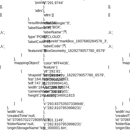
'points':
'y':'291.9744'
[],
[],
}
'attrs':
],
[]
[]
'attrs':[]
},
},
'resultIndexNo':58,
'rotationAngle':'0',
'type':'BOX',
'labelName':'行
'labelName':'汽
人',
人',
'type':'POINTCLOUD',
车',
'featureId':'markBox_1607680284576_3',
'labelCode':'行
'labelCode':'汽
人',
人',
'featureId':'BoxGeometry_1629279057780_6579'
车'
}
},
],
],
{
'mappingObject':
'map
'color':'#FF4436',
[
[
'feature':{
{
'ytl':'282.81',
'shapeId':'BoxGeometry_1629279057780_6579',
'xtl':'293.84',
'top':164.8837801222363,
'attrCodeList':
'left':747.3623289894141,
[],
'width':184.511306788074,
'ybr':'289.82',
'cameraName':'camera01',
'xbr':'301.11',
'height':242.43792346911815
'points':[
}
{
]
]
'x':'293.83753507338946',
},
},
'y':'282.8107953998231'
'width':null,
'width':nul
},
'createdTime':null,
'createdT
{
'id':'370657022728085513',
'id':'37
'x':'301.1149',
'folderName':null,
'folderNa
'y':'282.8107953998231'
'originStorageName':'kitti_000001.bin',
'originSt
},