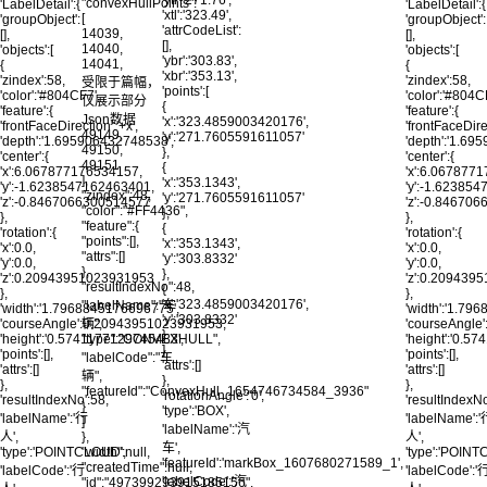
'ytl':'271.76',
"convexHullPoints":
'LabelDetail':{
'LabelDetail':{
'xtl':'323.49',
[
'groupObject':
'groupObject':
'attrCodeList':
14039,
[],
[],
[],
14040,
'objects':[
'objects':[
'ybr':'303.83',
14041,
{
{
'xbr':'353.13',
'zindex':58,
'zindex':58,
受限于篇幅，
'points':[
'color':'#804CF7',
'color':'#804C
仅展示部分
{
'feature':{
'feature':{
Json数据
'x':'323.4859003420176',
'frontFaceDirection':'+x',
'frontFaceDirec
49149,
'y':'271.7605591611057'
'depth':'1.695906432748538',
'depth':'1.69
49150,
},
'center':{
'center':{
49151
{
'x':6.067877176534157,
'x':6.067877
],
'x':'353.1343',
'y':-1.6238547162463401,
'y':-1.62385
"zindex":48,
'y':'271.7605591611057'
'z':-0.8467066300514577
'z':-0.84670
"color":"#FF4436",
},
},
},
"feature":{
{
'rotation':{
'rotation':{
"points":[],
'x':'353.1343',
'x':0.0,
'x':0.0,
"attrs":[]
'y':'303.8332'
'y':0.0,
'y':0.0,
},
},
'z':0.20943951023931953
'z':0.209439
"resultIndexNo":48,
{
},
},
'x':'323.4859003420176',
"labelName":"车
'width':'1.7968845176696775',
'width':'1.79
'y':'303.8332'
'courseAngle':0.20943951023931953,
辆",
'courseAngle
}
'height':'0.5741177129745483',
"type":"CONVEXHULL",
'height':'0.5
],
'points':[],
'points':[],
"labelCode":"车
'attrs':[]
'attrs':[]
'attrs':[]
辆",
},
},
},
"featureId":"ConvexHull_1654746734584_3936"
'rotationAngle':'0',
'resultIndexNo':58,
'resultIndexNo
}
'type':'BOX',
'labelName':'行
'labelName':
]
'labelName':'汽
人',
},
人',
车',
'type':'POINTCLOUD',
"width":null,
'type':'POIN
'featureId':'markBox_1607680271589_1',
"createdTime":null,
'labelCode':'行
'labelCode':'
'labelCode':'汽
"id":"497399293915185156",