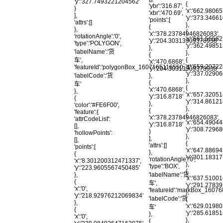
'y':'327.7493221204562'
{
'ybr':'316.87',
}
'x':'662.9806
'xbr':'470.69',
],
'y':'373.3466
'points':[
'attrs':[]
},
{
},
{
'x':'378.23784946826083',
'rotationAngle':'0',
'x':'661.5656
'y':'204.30313909378938'
'type':'POLYGON',
'y':'362.498
},
'labelName':'货
},
{
{
车',
'x':'470.6868',
'x':'659.2072
'featureId':'polygonBox_1607165116550_1',
'y':'204.30313909378938'
'y':'337.029
},
'labelCode':'货
},
{
车'
{
'x':'470.6868',
},
'x':'657.3205
'y':'316.8718'
{
'y':'314.861
},
'color':'#FE6F00',
},
{
'feature':{
{
'x':'378.23784946826083',
'attrCodeList':
'x':'654.4904
'y':'316.8718'
[],
'y':'308.7296
}
'hollowPoints':
},
],
[],
{
'attrs':[]
'points':[
'x':'647.8869
},
{
'y':'301.1831
'rotationAngle':'0',
'x':'8.301200312471337',
},
'type':'BOX',
'y':'223.9605567450485'
{
'labelName':'货
},
'x':'637.5100
{
车',
'y':'291.278
'x':'0',
'featureId':'markBox_1607
},
'y':'218.92976212069834'
'labelCode':'货
{
},
'x':'629.0198
车'
{
'y':'285.618
},
'x':'0',
},
{