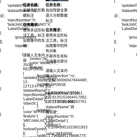
{
{
任务名称：
任务名称：
'updatedTime':null,
'updatedT
车辆多边形数
自动驾驶全景
'datasetName':'点
'dataset
据标注
语义分割数据
云',
云',
'rejectNumber':'0',
'rejectNum
标注
'taskJobContinuousNO':'4',
'taskJobC
任务需求：
'LabelDetail':
'LabelDeta
使用多边形标
任务需求：
{
{
注工具，标注
使用多边形标
'groupObject':
'grou
出图像中的车
注工具，标注
[],
[],
辆
出图像中的所
'objects':
'obje
[
[
有对象
{
请输入文本内
不能存在未标
'zindex':58,
容
注或重合部分
'color':'#804CF7',
JSON
'feature':
RESPONSE
请输入文本内
{
{
{
'frontFaceDirection':'+x',
容
'updatedTime':'2020-
'depth':'1.6230000047944486',
JSON
12-
'center':
RESPONSE
12T13:47:44.302',
{
{
{
'datasetName':'1',
'x':6.072506115371611,
'updatedTime':'2020-
'rejectNumber':'0',
'y':-1.8135151664417062,
12-
'LabelDetail':{
'z':-0.7737096366262761
12T13:50:21.936',
'objects':[
},
'datasetName':'自
{
'rotation':
'color':'#FF4436',
动驾驶',
{
{
'feature':{
'rejectNumber':'0',
'x':0.0,
'attrCodeList':
'LabelDetail':{
'y':0.0,
[],
'objects':[
'z':0.20943951023931953
'hollowPoints':
{
},
[],
'color':'#FE6F00',
'width':'1.7968845176696775',