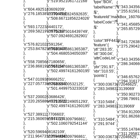
},
'y':'519.9521061722168'
'type':'BOX',
{
{
},
'x':'343.3435
'labelName':'汽
'x':'604.4925183609209',
{
'y':'255.615
车',
'y':'276.18538731504754'
'x':'770.4911824592635',
},
'featureId':'markBox_1607
},
'y':'508.66711856224026'
{
'labelCode':'汽
{
},
'x':'341.4568
'x':'593.172233440172',
{
车'
'y':'265.8572
'y':'269.5821973675213'
'x':'770.0975016439749',
},
},
},
'y':'507.0924691282901'
{
{
{
},
'color':'#FF4436',
'x':'341.7263
'x':'576.821022591264',
{
'feature':{
'y':'275.2904
'y':'253.84782385035436'
'x':'769.0476861365387',
'ytl':'283.35',
},
},
'y':'504.4680534050397'
'xtl':'300.04',
{
{
},
'attrCodeList':
'x':'343.3435
'x':'558.7085667180656',
{
[],
'y':'286.3406
'y':'236.8681925567154'
'x':'769.0476861365387',
'ybr':'291.97',
},
},
'y':'502.49974161260195'
'xbr':'310.55',
{
{
},
'points':[
'x':'346.6576
'x':'547.0109389666251',
{
{
'y':'294.3161
'y':'227.05773892039065'
'x':'768.65400532125',
'x':'300.03673872046625',
},
},
'y':'501.4499753233018'
'y':'283.3498313139069'
{
{
},
},
'x':'350.9027
'x':'537.2000253686426',
{
{
'y':'298.796
'y':'220.26588640293505'
'x':'771.6722249051293',
'x':'310.5484',
},
},
'y':'502.49974161260195'
'y':'283.3498313139069'
{
{
},
},
'x':'354.9120
'x':'527.3891117706603',
{
{
'y':'301.8626
'y':'215.3606595847727'
'x':'774.034309796861',
'x':'310.5484',
},
},
'y':'502.1060792541144'
'y':'291.9744'
{
{
},
},
'x':'355.1478
'x':'520.5969408182109',
{
{
'y':'311.2958
'y':'211.96473332604486'
'x':'774.034309796861',
'x':'300.03673872046625',
},