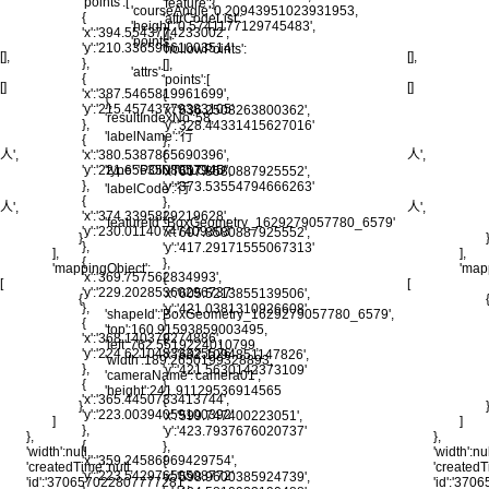
'points':[
'feature':{
'courseAngle':0.20943951023931953,
{
'attrCodeList':
'height':'0.5741177129745483',
'x':'394.5543774233002',
[],
'points':
'y':'210.33659661003514'
'hollowPoints':
[],
[],
},
[],
'attrs':
{
'points':[
[]
[]
'x':'387.5465819961699',
{
},
'y':'215.45743779383105'
'x':'636.2508263800362',
'resultIndexNo':58,
},
'y':'328.44331415627016'
'labelName':'行
{
},
'x':'380.5387865690396',
人',
人',
{
'y':'221.6563508057945'
'type':'POINTCLOUD',
'x':'607.8580887925552',
},
'y':'373.53554794666263'
'labelCode':'行
{
},
人',
人',
'x':'374.3395829219628',
{
'featureId':'BoxGeometry_1629279057780_6579'
'y':'230.01140747409303'
'x':'607.8580887925552',
}
},
'y':'417.29171555067313'
],
],
{
},
'mappingObject':
'map
'x':'369.757562834993',
{
[
[
'y':'229.20285360296737'
'x':'605.5213855139506',
{
},
'y':'421.0381310926608'
'shapeId':'BoxGeometry_1629279057780_6579',
{
},
'top':160.91593859003495,
'x':'368.140379274886',
{
'left':762.5519224010799,
'y':'224.62104833325526'
'x':'602.1094851147826',
'width':189.2650199328893,
},
'y':'421.5630142373109'
'cameraName':'camera01',
{
},
'height':241.91129536914565
'x':'365.4450733413744',
{
}
'y':'223.00394059100392'
'x':'599.747400223051',
]
]
},
'y':'423.7937676020737'
},
},
{
},
'width':null,
'width':nul
'x':'359.24586969429754',
{
'createdTime':null,
'createdT
'y':'223.54297650508772'
'x':'598.9600385924739',
'id':'370657022807777281',
'id':'37