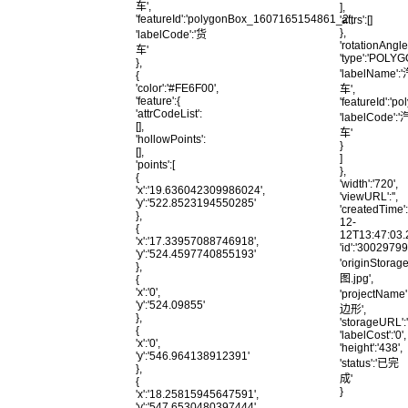
车',
],
'featureId':'polygonBox_1607165154861_2',
'attrs':[]
},
'labelCode':'货
'rotationAngle'
车'
'type':'POLYG
},
'labelName':
{
'color':'#FE6F00',
车',
'feature':{
'featureId':
'attrCodeList':
'labelCode':'
[],
车'
'hollowPoints':
}
[],
]
'points':[
},
{
'width':'720',
'x':'19.636042309986024',
'viewURL':'',
'y':'522.8523194550285'
'createdTime'
},
12-
{
12T13:47:03.
'x':'17.33957088746918',
'id':'300297
'y':'524.4597740855193'
'originStora
},
图.jpg',
{
'x':'0',
'projectName'
'y':'524.09855'
边形',
},
'storageURL'
{
'labelCost':'0',
'x':'0',
'height':'438',
'y':'546.964138912391'
'status':'已完
},
成'
{
}
'x':'18.25815945647591',
'y':'547.6530480397444'