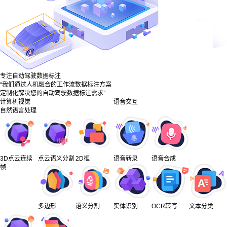
专注自动驾驶数据标注
“我们通过人机融合的工作流数据标注方案
定制化解决您的自动驾驶数据标注需求”
计算机视觉
语音交互
自然语言处理
3D点云连续
点云语义分割
2D框
语音转录
语音合成
帧
多边形
语义分割
实体识别
OCR转写
文本分类