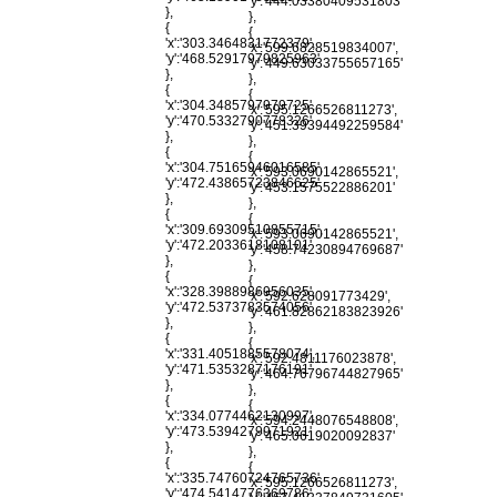
'y':'444.03380409531803'
},
},
{
{
'x':'303.3464831772379',
'x':'599.6828519834007',
'y':'468.52917979825963'
'y':'449.63033755657165'
},
},
{
{
'x':'304.3485797979725',
'x':'595.1266526811273',
'y':'470.5332790778326'
'y':'451.39394492259584'
},
},
{
{
'x':'304.75165946016585',
'x':'593.0690142865521',
'y':'472.43865723846625'
'y':'453.1575522886201'
},
},
{
{
'x':'309.69309510855715',
'x':'593.0690142865521',
'y':'472.2033618108101'
'y':'458.74230894769687'
},
},
{
{
'x':'328.3988986956035',
'x':'592.628091773429',
'y':'472.5373783574056'
'y':'461.82862183823926'
},
},
{
{
'x':'331.4051885578074',
'x':'592.4811176023878',
'y':'471.5353287176191'
'y':'464.76796744827965'
},
},
{
{
'x':'334.0774462130997',
'x':'594.2448076548808',
'y':'473.5394279971921'
'y':'465.0619020092837'
},
},
{
{
'x':'335.74760724765736',
'x':'595.1266526811273',
'y':'474.5414776369786'