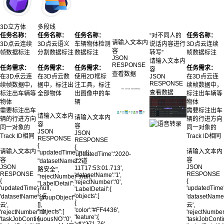
3D立方体
多段线
任务名称：
任务名称：
任务名称：
“对不同人的
任务名称：
请输入文本内
3D点云连续
3D点云语义
车辆物体检测
说话内容进行
3D点云连续
容
帧数据标注
分割数据标注
数据标注
转写”
帧数据标注
JSON
请输入文本内
RESPONSE
任务需求：
任务需求：
任务需求：
任务需求：
容
查看数据
在3D点云连
在3D点云数
使用2D框标
JSON
在3D点云连
RESPONSE
续帧数据中，
据中，标注出
注工具，标注
续帧数据中，
查看数据
标注出车辆等
全部物体
出图像中的车
标注出车辆等
物体
辆
物体
需要标注出车
需要标注出车
请输入文本内
请输入文本内
辆的行进方向
辆的行进方向
容
容
同一对象的
同一对象的
JSON
JSON
Track ID相同
Track ID相同
RESPONSE
RESPONSE
{
{
请输入文本内
请输入文本内
"updatedTime":null,
'updatedTime':'2020-
容
容
"datasetName":"道
12-
JSON
JSON
11T17:53:01.713',
路安全",
RESPONSE
RESPONSE
'datasetName':'1',
"rejectNumber":null,
{
{
'rejectNumber':'0',
"LabelDetail":
'updatedTime':null,
'updatedTime'
'LabelDetail':{
{
'objects':[
'datasetName':'点
'datasetName
"groupObject":
{
[],
云',
云',
'color':'#FF4436',
"objects":[
'rejectNumber':'0',
'rejectNumber'
'feature':{
{
'taskJobContinuousNO':'0',
'taskJobConti