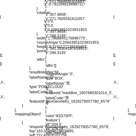
'y':-1.7193330427011388,
'y':'271.7605591611057'
'z':-0.7911048194987117
},
},
{
'rotation':
'x':'357.9858',
{
{
'y':'271.7605591611057'
'x':0.0,
},
'y':0.0,
{
'z':0.20943951023931953
'x':'357.9858',
},
'y':'286.3145'
'width':'1.7968845176696775',
},
'courseAngle':0.20943951023931953,
{
'height':'0.5741177129745483',
'x':'342.35304187659915',
'points':
'y':'286.3145'
[],
[],
}
'attrs':
],
[]
[]
'attrs':[]
},
},
'resultIndexNo':58,
'rotationAngle':'0',
'labelName':'行
'type':'BOX',
人',
人',
'labelName':'货
'type':'POINTCLOUD',
车',
'labelCode':'行
'featureId':'markBox_1607680301014_5',
人',
人',
'labelCode':'货
'featureId':'BoxGeometry_1629279057780_6579'
车'
}
},
],
],
{
'mappingObject':
'map
'color':'#2D75FF',
[
[
'feature':{
{
'ytl':'204.3',
'shapeId':'BoxGeometry_1629279057780_6579',
'xtl':'378.24',
'top':163.55969619810895,
'attrCodeList':
'left':752.42976107758,