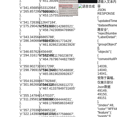
},
'y':'451.39394492259584'
请输入文本内
{
},
容
'x':'341.45685053312064',
{
JSON
'y':'265.8572957606642'
'x':'593.0690142865521',
RESPONSE
},
'y':'453.1575522886201'
{
{
},
"updatedTime"
'x':'341.72638112647184',
{
"datasetNam
'y':'275.2904242571303'
'x':'593.0690142865521',
},
路安全",
'y':'458.74230894769687'
{
"rejectNumber
},
'x':'343.3435646865788',
"LabelDetail":
{
'y':'286.3406604958478'
{
'x':'592.628091773429',
},
"groupObject"
'y':'461.82862183823926'
{
[],
},
'x':'346.657626456449',
"objects":[
{
'y':'294.3161797372579'
{
'x':'592.4811176023878',
},
"convexHullPo
'y':'464.76796744827965'
{
[
},
'x':'350.9027333017299',
14039,
{
'y':'298.79691577307926'
14040,
'x':'594.2448076548808',
},
14041,
'y':'465.0619020092837'
{
},
受限于篇幅，
'x':'354.91200087782846',
{
仅展示部分
'y':'301.8626825344308'
'x':'595.1266526811273',
Json数据
},
'y':'467.41337849731605'
49149,
{
},
49150,
'x':'355.1478401470107',
{
49151
'y':'311.2958110308969'
'x':'598.360084444031',
],
},
'y':'469.1769858633403'
"zindex":48,
{
},
"color":"#FF4
'x':'357.27039356965116',
{
"feature":{
'y':'322.14390880183294'
'x':'597.7721877598667',
"points":[],