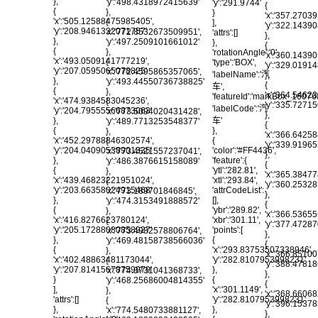
},
'y':'498.4318972415639'
'y':'291.9744'
{
{
},
}
'x':'357.2703
'x':'505.12588475985405',
{
],
'y':'322.143
'y':'208.9461322071757'
'x':'772.8532673509951',
'attrs':[]
},
},
'y':'497.2509101661012'
},
{
{
},
'rotationAngle':'0',
'x':'360.1439
'x':'493.0509141777219',
{
'type':'BOX',
'y':'329.019
'y':'207.0595065078825'
'x':'772.4595865357065',
'labelName':'汽
},
},
'y':'493.44550736738825'
{
车',
{
},
'x':'364.5462
'featureId':'markBox_1607
'x':'474.9384583045236',
{
'y':'335.727
'labelCode':'汽
'y':'204.79555566873063'
'x':'773.5094020431428',
},
车'
},
'y':'489.7713253548377'
{
},
{
},
'x':'366.6425
{
'x':'452.29788846302574',
{
'y':'339.919
'color':'#FF4436',
'y':'204.04090538901335'
'x':'773.4521557237041',
},
'feature':{
},
'y':'486.3876615158089'
{
'ytl':'282.81',
{
},
'x':'365.3847
'xtl':'293.84',
'x':'439.46823221951024',
{
'y':'360.2532
'attrCodeList':
'y':'203.66358024915468'
'x':'773.189701846845',
},
[],
},
'y':'474.3153491888572'
{
'ybr':'289.82',
{
},
'x':'366.5365
'xbr':'301.11',
'x':'416.8276623780124',
{
'y':'377.472
'points':[
'y':'205.17288080858927'
'x':'773.4982578806764',
},
{
},
'y':'469.48158738566036'
{
'x':'293.83753507338946',
{
},
'x':'366.8510
'y':'282.8107953998231'
'x':'402.48863481173044',
{
'y':'388.4781
},
'y':'207.81415678759979'
'x':'774.3731041368733',
},
{
}
'y':'468.25686004814355'
{
'x':'301.1149',
],
},
'x':'368.6606
'y':'282.8107953998231'
'attrs':[]
{
'y':'396.153
},
},
'x':'774.5480733881127',
},