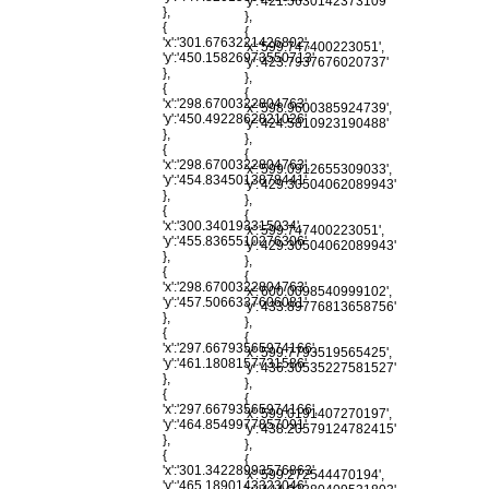
'y':'421.5630142373109'
},
},
{
{
'x':'301.6763221426802',
'x':'599.747400223051',
'y':'450.15826973550713'
'y':'423.7937676020737'
},
},
{
{
'x':'298.6700322804763',
'x':'598.9600385924739',
'y':'450.4922862821026'
'y':'424.5810923190488'
},
},
{
{
'x':'298.6700322804763',
'x':'599.0912655309033',
'y':'454.8345013878441'
'y':'429.30504062089943'
},
},
{
{
'x':'300.340193315034',
'x':'599.747400223051',
'y':'455.8365510276306'
'y':'429.30504062089943'
},
},
{
{
'x':'298.6700322804763',
'x':'600.0098540999102',
'y':'457.5066337606081'
'y':'433.89776813658756'
},
},
{
{
'x':'297.66793565974166',
'x':'599.7793519565425',
'y':'461.1808157731586'
'y':'436.30535227581527'
},
},
{
{
'x':'297.66793565974166',
'x':'599.0191407270197',
'y':'464.8549977857091'
'y':'438.20579124782415'
},
},
{
{
'x':'301.34228993576863',
'x':'599.272544470194',
'y':'465.1890143323046'