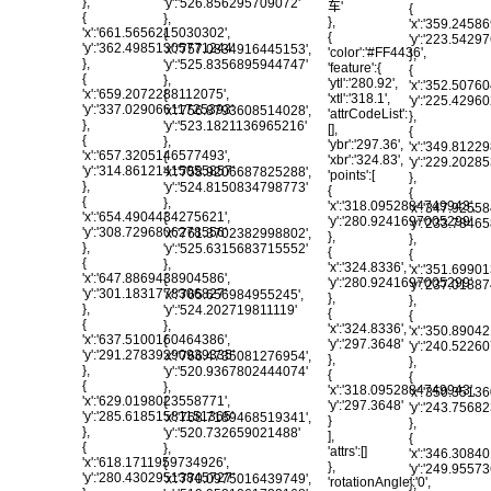
},
'y':'526.856295709072'
车'
{
{
},
},
'x':'359.2458
'x':'661.5656215030302',
{
{
'y':'223.542
'y':'362.49851305771244'
'x':'757.0834916445153',
'color':'#FF4436',
},
},
'y':'525.8356895944747'
'feature':{
{
{
},
'ytl':'280.92',
'x':'352.5076
'x':'659.2072288112075',
{
'xtl':'318.1',
'y':'225.429
'y':'337.02906611725393'
'x':'756.8793608514028',
'attrCodeList':
},
},
'y':'523.1821136965216'
[],
{
{
},
'ybr':'297.36',
'x':'349.8122
'x':'657.3205146577493',
{
'xbr':'324.83',
'y':'229.202
'y':'314.86121415055857'
'x':'758.9206687825288',
'points':[
},
},
'y':'524.8150834798773'
{
{
{
},
'x':'318.0952884749943',
'x':'347.9255
'x':'654.4904434275621',
{
'y':'280.9241697005299'
'y':'233.784
'y':'308.7296806278556'
'x':'761.3702382998802',
},
},
},
'y':'525.6315683715552'
{
{
{
},
'x':'324.8336',
'x':'351.6990
'x':'647.8869438904586',
{
'y':'280.9241697005299'
'y':'237.018
'y':'301.1831778306827'
'x':'765.656984955245',
},
},
},
'y':'524.202719811119'
{
{
{
},
'x':'324.8336',
'x':'350.8904
'x':'637.5100160464386',
{
'y':'297.3648'
'y':'240.5226
'y':'291.27839290939335'
'x':'766.4735081276954',
},
},
},
'y':'520.9367802444074'
{
{
{
},
'x':'318.0952884749943',
'x':'350.3513
'x':'629.0198023558771',
{
'y':'297.3648'
'y':'243.756
'y':'285.61851581151365'
'x':'768.7189468519341',
}
},
},
'y':'520.732659021488'
],
{
{
},
'attrs':[]
'x':'346.3084
'x':'618.1711959734926',
{
},
'y':'249.955
'y':'280.43029513845727'
'x':'770.0975016439749',
'rotationAngle':'0',
},