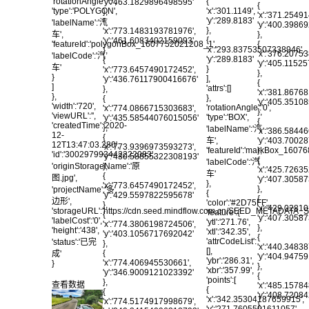
{
'rotationAngle':'0',
'y':'463.1829896498595'
{
'x':'301.1149',
'type':'POLYGON',
},
'x':'371.2549
'y':'289.8183'
{
'labelName':'汽
'y':'400.398
},
'x':'773.1483193781976',
},
车',
{
'y':'461.6083402159093'
{
'featureId':'polygonBox_1607752021208_1',
'x':'293.83753507338946',
},
'x':'376.2075
'labelCode':'汽
'y':'289.8183'
{
'y':'405.115
车'
}
'x':'773.6457490172452',
},
}
],
'y':'436.76117900416676'
{
]
'attrs':[]
},
'x':'381.8676
},
},
{
'y':'405.3510
'width':'720',
'rotationAngle':'0',
'x':'774.0866715303683',
},
'viewURL':'',
'type':'BOX',
'y':'435.58544076015056'
{
'createdTime':'2020-
},
'labelName':'汽
'x':'386.5844
12-
{
车',
'y':'403.700
12T13:47:03.280',
'x':'773.9396973593273',
'featureId':'markBox_1607
},
'id':'300297993442222083',
'y':'430.58855322308193'
{
'labelCode':'汽
'originStorageName':'原
},
'x':'425.7263
车'
{
图.jpg',
'y':'407.305
},
'x':'773.6457490172452',
},
'projectName':'多
{
'y':'429.5597822595678'
{
边形',
'color':'#2D75FF',
},
'x':'429.0281
'storageURL':'https://cdn.seed.mindflow.com.cn/SEED_METADATA
'feature':{
{
'y':'407.305
'labelCost':'0',
'ytl':'271.76',
'x':'774.3806198724506',
},
'height':'438',
'xtl':'342.35',
'y':'403.1056717692042'
{
'attrCodeList':
'status':'已完
},
'x':'440.3483
[],
{
成'
'y':'404.9475
'ybr':'286.31',
'x':'774.406945530661',
}
},
'xbr':'357.99',
'y':'346.9009121023392'
{
'points':[
},
查看数据
'x':'485.1578
{
{
'y':'408.720
'x':'342.35304187659915',
'x':'774.5174917998679',
},
'y':'271.7605591611057'