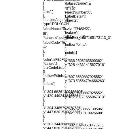
'datasetName':'自
}
],
动驾驶',
'attrs':[]
'rejectNumber':'0',
},
'LabelDetail':{
'rotationAngle':'0',
'objects':[
'type':'POLYGON',
{
'color':'#FE6F00',
'labelName':'货
'feature':{
车',
'attrCodeList':
'featureId':'polygonBox_1607165173113_3',
[],
'labelCode':'货
'hollowPoints':
车'
[],
},
'points':[
{
{
'color':'#FE6F00',
'x':'636.2508263800362',
'feature':{
'y':'328.44331415627016'
'attrCodeList':
},
[],
{
'hollowPoints':
'x':'607.8580887925552',
[],
'y':'373.53554794666263'
'points':[
},
{
{
'x':'304.68261200488405',
'x':'607.8580887925552',
'y':'429.4492438465861'
'y':'417.29171555067313'
},
},
{
{
'x':'304.3485797979725',
'x':'605.5213855139506',
'y':'447.8201539093386'
'y':'421.0381310926608'
},
},
{
{
'x':'302.34438655650325',
'x':'602.1094851147826',
'y':'447.8201539093386'