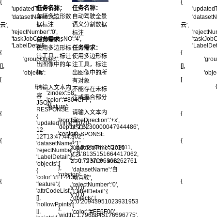
{
{
任务名称：
任务名称：
'updatedTime':null,
'updatedT
车辆多边形数
自动驾驶全景
'datasetName':'点
'dataset
据标注
语义分割数据
云',
云',
'rejectNumber':'0',
'rejectNum
标注
'taskJobContinuousNO':'4',
'taskJobC
任务需求：
'LabelDetail':
'LabelDeta
使用多边形标
任务需求：
{
{
注工具，标注
使用多边形标
'groupObject':
'grou
出图像中的车
注工具，标注
[],
[],
辆
出图像中的所
'objects':
'obje
[
[
有对象
{
请输入文本内
不能存在未标
'zindex':58,
容
注或重合部分
'color':'#804CF7',
JSON
'feature':
RESPONSE
请输入文本内
{
{
{
'frontFaceDirection':'+x',
容
'updatedTime':'2020-
'depth':'1.6230000047944486',
JSON
12-
'center':
RESPONSE
12T13:47:44.302',
{
{
{
'datasetName':'1',
'x':6.072506115371611,
'updatedTime':'2020-
'rejectNumber':'0',
'y':-1.8135151664417062,
12-
'LabelDetail':{
'z':-0.7737096366262761
12T13:50:21.936',
'objects':[
},
'datasetName':'自
{
'rotation':
'color':'#FF4436',
动驾驶',
{
{
'feature':{
'rejectNumber':'0',
'x':0.0,
'attrCodeList':
'LabelDetail':{
'y':0.0,
[],
'objects':[
'z':0.20943951023931953
'hollowPoints':
{
},
[],
'color':'#FE6F00',
'width':'1.7968845176696775',