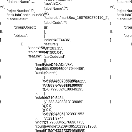
'datasetName':'点
'dataset
'type':'BOX',
云',
云',
'labelName':'汽
'rejectNumber':'0',
'rejectNum
车',
'taskJobContinuousNO':'1',
'taskJobC
'featureId':'markBox_1607680279110_2',
'LabelDetail':
'LabelDeta
'labelCode':'汽
{
{
'groupObject':
'grou
车'
[],
[],
},
'objects':
'obje
{
[
[
'color':'#FF4436',
{
'feature':{
'zindex':58,
'ytl':'283.35',
'color':'#804CF7',
'xtl':'300.04',
'feature':
'attrCodeList':
{
{
[],
'frontFaceDirection':'+x',
'ybr':'291.97',
'depth':'1.6230000047944486',
'xbr':'310.55',
'center':
'points':[
{
{
{
'x':6.0644607955055,
'x':'300.03673872046625',
'y':-1.672241980830855,
'y':'283.3498313139069'
'z':-0.7998024109349295
},
},
{
'rotation':
'x':'310.5484',
{
{
'y':'283.3498313139069'
'x':0.0,
},
'y':0.0,
{
'z':0.20943951023931953
'x':'310.5484',
},
'y':'291.9744'
'width':'1.7968845176696775',
},
'courseAngle':0.20943951023931953,
{
'height':'0.5741177129745483',
'x':'300.03673872046625',