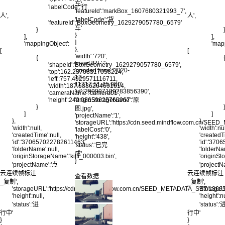
车',
'labelCode':'行
'featureId':'markBox_1607680321993_7',
人',
人',
'labelCode':'货
'featureId':'BoxGeometry_1629279057780_6579'
车'
}
}
],
],
]
'mappingObject':
'map
},
[
[
'width':'720',
{
'viewURL':'',
'shapeId':'BoxGeometry_1629279057780_6579',
'createdTime':'2020-
'top':162.23708317058214,
12-
'left':757.4929571116711,
11T17:51:45.980',
'width':187.6836264691614,
'id':'299997189283856390',
'cameraName':'camera01',
'height':242.08659625766967
'originStorageName':'原
}
图.jpg',
]
]
'projectName':'1',
},
},
'storageURL':'https://cdn.seed.mindflow.com.cn/S
'width':null,
'width':nul
'labelCost':'0',
'createdTime':null,
'createdT
'height':'438',
'id':'370657022782611463',
'id':'37
'status':'已完
'folderName':null,
'folderNa
成'
'originStorageName':'kitti_000003.bin',
'originSt
}
'projectName':'点
'project
云连续帧标注
云连续帧标注
查看数据
_复制',
_复制',
'storageURL':'https://cdn.seed.mindflow.com.cn/SEED_METADATA_SET/1
'storag
'height':null,
'height':nu
'status':'进
'status':'
行中'
行中'
}
}