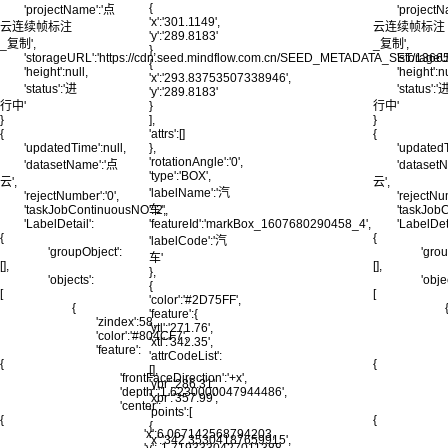
{
'projectName':'点
'project
'x':'301.1149',
云连续帧标注
云连续帧标注
'y':'289.8183'
_复制',
_复制',
},
'storageURL':'https://cdn.seed.mindflow.com.cn/SEED_METADATA_SET/1
'storag
{
'height':null,
'height':nu
'x':'293.83753507338946',
'status':'进
'status':'
'y':'289.8183'
行中'
}
行中'
}
],
}
{
'attrs':[]
{
'updatedTime':null,
},
'updatedT
'rotationAngle':'0',
'datasetName':'点
'dataset
'type':'BOX',
云',
云',
'labelName':'汽
'rejectNumber':'0',
'rejectNum
'taskJobContinuousNO':'2',
车',
'taskJobC
'LabelDetail':
'featureId':'markBox_1607680290458_4',
'LabelDeta
{
{
'labelCode':'汽
'groupObject':
'grou
车'
[],
[],
},
'objects':
'obje
{
[
[
'color':'#2D75FF',
{
'feature':{
'zindex':58,
'ytl':'271.76',
'color':'#804CF7',
'xtl':'342.35',
'feature':
'attrCodeList':
{
{
[],
'frontFaceDirection':'+x',
'ybr':'286.31',
'depth':'1.6230000047944486',
'xbr':'357.99',
'center':
'points':[
{
{
{
'x':6.067142568794203,
'x':'342.35304187659915',