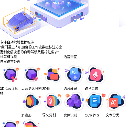
专注自动驾驶数据标注
“我们通过人机融合的工作流数据标注方案
定制化解决您的自动驾驶数据标注需求”
计算机视觉
语音交互
自然语言处理
3D点云连续
点云语义分割
2D框
语音转录
语音合成
帧
多边形
语义分割
实体识别
OCR转写
文本分类