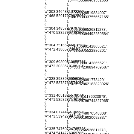
'y':'444.03380409531803'
},
},
{
{
'x':'303.3464831772379',
'x':'599.6828519834007',
'y':'468.52917979825963'
'y':'449.63033755657165'
},
},
{
{
'x':'304.3485797979725',
'x':'595.1266526811273',
'y':'470.5332790778326'
'y':'451.39394492259584'
},
},
{
{
'x':'304.75165946016585',
'x':'593.0690142865521',
'y':'472.43865723846625'
'y':'453.1575522886201'
},
},
{
{
'x':'309.69309510855715',
'x':'593.0690142865521',
'y':'472.2033618108101'
'y':'458.74230894769687'
},
},
{
{
'x':'328.3988986956035',
'x':'592.628091773429',
'y':'472.5373783574056'
'y':'461.82862183823926'
},
},
{
{
'x':'331.4051885578074',
'x':'592.4811176023878',
'y':'471.5353287176191'
'y':'464.76796744827965'
},
},
{
{
'x':'334.0774462130997',
'x':'594.2448076548808',
'y':'473.5394279971921'
'y':'465.0619020092837'
},
},
{
{
'x':'335.74760724765736',
'x':'595.1266526811273',
'y':'474.5414776369786'