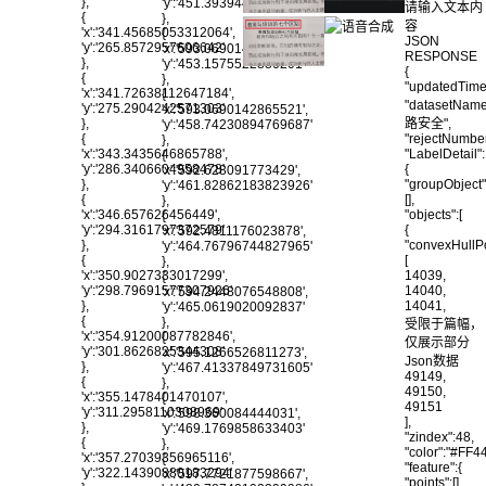
},
'y':'451.39394492259584'
请输入文本内
{
},
容
'x':'341.45685053312064',
{
JSON
'y':'265.8572957606642'
'x':'593.0690142865521',
RESPONSE
},
'y':'453.1575522886201'
{
{
},
"updatedTime"
'x':'341.72638112647184',
{
"datasetNam
'y':'275.2904242571303'
'x':'593.0690142865521',
},
路安全",
'y':'458.74230894769687'
{
"rejectNumber
},
'x':'343.3435646865788',
"LabelDetail":
{
'y':'286.3406604958478'
{
'x':'592.628091773429',
},
"groupObject"
'y':'461.82862183823926'
{
[],
},
'x':'346.657626456449',
"objects":[
{
'y':'294.3161797372579'
{
'x':'592.4811176023878',
},
"convexHullPo
'y':'464.76796744827965'
{
[
},
'x':'350.9027333017299',
14039,
{
'y':'298.79691577307926'
14040,
'x':'594.2448076548808',
},
14041,
'y':'465.0619020092837'
{
},
受限于篇幅，
'x':'354.91200087782846',
{
仅展示部分
'y':'301.8626825344308'
'x':'595.1266526811273',
Json数据
},
'y':'467.41337849731605'
49149,
{
},
49150,
'x':'355.1478401470107',
{
49151
'y':'311.2958110308969'
'x':'598.360084444031',
],
},
'y':'469.1769858633403'
"zindex":48,
{
},
"color":"#FF4
'x':'357.27039356965116',
{
"feature":{
'y':'322.14390880183294'
'x':'597.7721877598667',
"points":[],