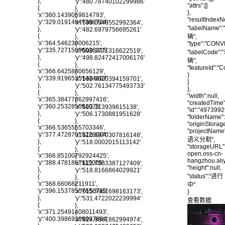
},
'y':'480.78740102299986'
"attrs":[]
{
},
},
'x':'360.1439059814793',
{
"resultIndexN
'y':'329.01914847388724'
'x':'599.0949552992364',
"labelName":
},
'y':'482.6979756695261'
{
},
辆",
'x':'364.546239006215',
{
"type":"CON
'y':'335.72715096026315'
'x':'599.3771316622519',
"labelCode":
},
'y':'498.82472417006176'
辆",
{
},
"featureId":
'x':'366.6425880656129',
{
}
'y':'339.91965251424807'
'x':'599.9020394159701',
]
},
'y':'502.76134775493733'
},
{
},
"width":null,
'x':'365.38477862997416',
{
"createdTime"
'y':'360.253285051075'
'x':'603.313939815138',
"id":"497399
},
'y':'506.1730881951628'
"folderName":
{
},
"originStora
'x':'366.5365555703346',
{
"projectName
'y':'377.47287013229004'
'x':'610.6970307816148',
语义分割",
},
'y':'518.0002015113142'
"storageURL":
{
},
open.oss-cn-
'x':'366.85100792924425',
{
hangzhou.al
'y':'388.4781867115005'
'x':'612.7383387127409',
"height":null,
},
'y':'518.8166864029921'
"status":"进行
{
},
'x':'368.66068211911',
{
中"
'y':'396.15378507656715'
'x':'615.5961698163173',
}
},
'y':'531.4722022239994'
查看数据
{
},
'x':'371.25491408011493',
{
'y':'400.39869289997694'
'x':'624.9861862994974',