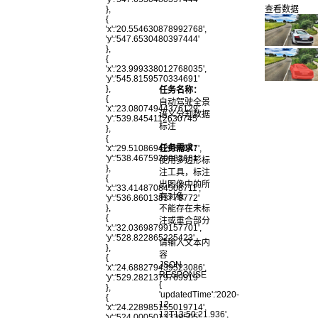
查看数据
},
{
'x':'20.554630878992768',
'y':'547.6530480397444'
},
{
'x':'23.999338012768035',
'y':'545.8159570334691'
},
任务名称：
{
自动驾驶全景
'x':'23.08074944376129',
语义分割数据
'y':'539.8454112630745'
标注
},
{
任务需求：
'x':'29.51086942680847',
'y':'538.4675930083681'
使用多边形标
},
注工具，标注
{
出图像中的所
'x':'33.41487084508711',
有对象
'y':'536.8601383778772'
},
不能存在未标
{
注或重合部分
'x':'32.03698799157701',
'y':'528.822865225423'
请输入文本内
},
容
{
JSON
'x':'24.688279439523086',
RESPONSE
'y':'529.2821379769919'
{
},
'updatedTime':'2020-
{
12-
'x':'24.228985155019714',
12T13:50:21.936',
'y':'524.0005013339505'