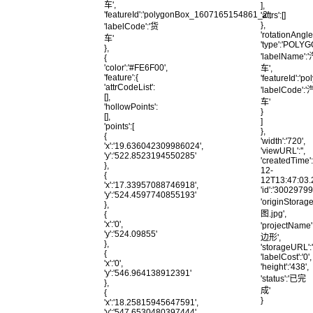
车',
],
'featureId':'polygonBox_1607165154861_2',
'attrs':[]
},
'labelCode':'货
'rotationAngle'
车'
'type':'POLYG
},
'labelName':
{
'color':'#FE6F00',
车',
'feature':{
'featureId':
'attrCodeList':
'labelCode':'
[],
车'
'hollowPoints':
}
[],
]
'points':[
},
{
'width':'720',
'x':'19.636042309986024',
'viewURL':'',
'y':'522.8523194550285'
'createdTime'
},
12-
{
12T13:47:03.
'x':'17.33957088746918',
'id':'300297
'y':'524.4597740855193'
'originStora
},
图.jpg',
{
'x':'0',
'projectName'
'y':'524.09855'
边形',
},
'storageURL'
{
'labelCost':'0',
'x':'0',
'height':'438',
'y':'546.964138912391'
'status':'已完
},
成'
{
}
'x':'18.25815945647591',
'y':'547.6530480397444'