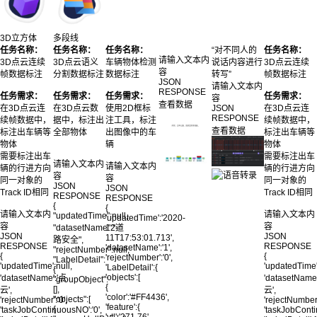
3D立方体
多段线
任务名称：
任务名称：
任务名称：
“对不同人的
任务名称：
请输入文本内
3D点云连续
3D点云语义
车辆物体检测
说话内容进行
3D点云连续
容
帧数据标注
分割数据标注
数据标注
转写”
帧数据标注
JSON
请输入文本内
RESPONSE
任务需求：
任务需求：
任务需求：
任务需求：
容
查看数据
在3D点云连
在3D点云数
使用2D框标
JSON
在3D点云连
RESPONSE
续帧数据中，
据中，标注出
注工具，标注
续帧数据中，
查看数据
标注出车辆等
全部物体
出图像中的车
标注出车辆等
物体
辆
物体
需要标注出车
需要标注出车
请输入文本内
请输入文本内
辆的行进方向
辆的行进方向
容
容
同一对象的
同一对象的
JSON
JSON
Track ID相同
Track ID相同
RESPONSE
RESPONSE
{
{
请输入文本内
请输入文本内
"updatedTime":null,
'updatedTime':'2020-
容
容
"datasetName":"道
12-
JSON
JSON
11T17:53:01.713',
路安全",
RESPONSE
RESPONSE
'datasetName':'1',
"rejectNumber":null,
{
{
'rejectNumber':'0',
"LabelDetail":
'updatedTime':null,
'updatedTime'
'LabelDetail':{
{
'objects':[
'datasetName':'点
'datasetName
"groupObject":
{
[],
云',
云',
'color':'#FF4436',
"objects":[
'rejectNumber':'0',
'rejectNumber'
'feature':{
{
'taskJobContinuousNO':'0',
'taskJobConti