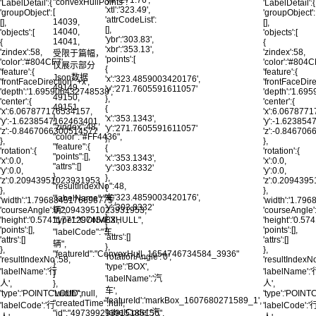
'ytl':'271.76',
"convexHullPoints":
'LabelDetail':{
'LabelDetail':{
'xtl':'323.49',
[
'groupObject':
'groupObject':
'attrCodeList':
14039,
[],
[],
[],
14040,
'objects':[
'objects':[
'ybr':'303.83',
14041,
{
{
'xbr':'353.13',
'zindex':58,
'zindex':58,
受限于篇幅，
'points':[
'color':'#804CF7',
'color':'#804C
仅展示部分
{
'feature':{
'feature':{
Json数据
'x':'323.4859003420176',
'frontFaceDirection':'+x',
'frontFaceDirec
49149,
'y':'271.7605591611057'
'depth':'1.695906432748538',
'depth':'1.69
49150,
},
'center':{
'center':{
49151
{
'x':6.067877176534157,
'x':6.067877
],
'x':'353.1343',
'y':-1.6238547162463401,
'y':-1.62385
"zindex":48,
'y':'271.7605591611057'
'z':-0.8467066300514577
'z':-0.84670
"color":"#FF4436",
},
},
},
"feature":{
{
'rotation':{
'rotation':{
"points":[],
'x':'353.1343',
'x':0.0,
'x':0.0,
"attrs":[]
'y':'303.8332'
'y':0.0,
'y':0.0,
},
},
'z':0.20943951023931953
'z':0.209439
"resultIndexNo":48,
{
},
},
'x':'323.4859003420176',
"labelName":"车
'width':'1.7968845176696775',
'width':'1.79
'y':'303.8332'
'courseAngle':0.20943951023931953,
辆",
'courseAngle
}
'height':'0.5741177129745483',
"type":"CONVEXHULL",
'height':'0.5
],
'points':[],
'points':[],
"labelCode":"车
'attrs':[]
'attrs':[]
'attrs':[]
辆",
},
},
},
"featureId":"ConvexHull_1654746734584_3936"
'rotationAngle':'0',
'resultIndexNo':58,
'resultIndexNo
}
'type':'BOX',
'labelName':'行
'labelName':
]
'labelName':'汽
人',
},
人',
车',
'type':'POINTCLOUD',
"width":null,
'type':'POIN
'featureId':'markBox_1607680271589_1',
"createdTime":null,
'labelCode':'行
'labelCode':'
'labelCode':'汽
"id":"497399293915185156",