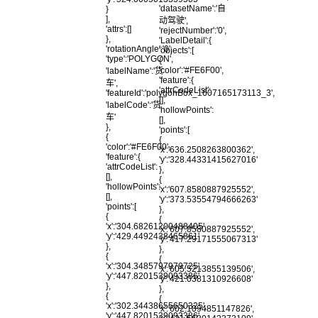
'datasetName':'自
}
],
动驾驶',
'attrs':[]
'rejectNumber':'0',
},
'LabelDetail':{
'rotationAngle':'0',
'objects':[
'type':'POLYGON',
{
'color':'#FE6F00',
'labelName':'货
'feature':{
车',
'attrCodeList':
'featureId':'polygonBox_1607165173113_3',
[],
'labelCode':'货
'hollowPoints':
车'
[],
},
'points':[
{
{
'color':'#FE6F00',
'x':'636.2508263800362',
'feature':{
'y':'328.44331415627016'
'attrCodeList':
},
[],
{
'hollowPoints':
'x':'607.8580887925552',
[],
'y':'373.53554794666263'
'points':[
},
{
{
'x':'304.68261200488405',
'x':'607.8580887925552',
'y':'429.4492438465861'
'y':'417.29171555067313'
},
},
{
{
'x':'304.3485797979725',
'x':'605.5213855139506',
'y':'447.8201539093386'
'y':'421.0381310926608'
},
},
{
{
'x':'302.34438655650325',
'x':'602.1094851147826',
'y':'447.8201539093386'