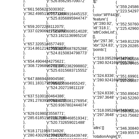
},
'y':'526.856295709072'
车'
{
{
},
},
'x':'359.2458
'x':'661.5656215030302',
{
{
'y':'223.542
'y':'362.49851305771244'
'x':'757.0834916445153',
'color':'#FF4436',
},
},
'y':'525.8356895944747'
'feature':{
{
{
},
'ytl':'280.92',
'x':'352.5076
'x':'659.2072288112075',
{
'xtl':'318.1',
'y':'225.429
'y':'337.02906611725393'
'x':'756.8793608514028',
'attrCodeList':
},
},
'y':'523.1821136965216'
[],
{
{
},
'ybr':'297.36',
'x':'349.8122
'x':'657.3205146577493',
{
'xbr':'324.83',
'y':'229.202
'y':'314.86121415055857'
'x':'758.9206687825288',
'points':[
},
},
'y':'524.8150834798773'
{
{
{
},
'x':'318.0952884749943',
'x':'347.9255
'x':'654.4904434275621',
{
'y':'280.9241697005299'
'y':'233.784
'y':'308.7296806278556'
'x':'761.3702382998802',
},
},
},
'y':'525.6315683715552'
{
{
{
},
'x':'324.8336',
'x':'351.6990
'x':'647.8869438904586',
{
'y':'280.9241697005299'
'y':'237.018
'y':'301.1831778306827'
'x':'765.656984955245',
},
},
},
'y':'524.202719811119'
{
{
{
},
'x':'324.8336',
'x':'350.8904
'x':'637.5100160464386',
{
'y':'297.3648'
'y':'240.5226
'y':'291.27839290939335'
'x':'766.4735081276954',
},
},
},
'y':'520.9367802444074'
{
{
{
},
'x':'318.0952884749943',
'x':'350.3513
'x':'629.0198023558771',
{
'y':'297.3648'
'y':'243.756
'y':'285.61851581151365'
'x':'768.7189468519341',
}
},
},
'y':'520.732659021488'
],
{
{
},
'attrs':[]
'x':'346.3084
'x':'618.1711959734926',
{
},
'y':'249.955
'y':'280.43029513845727'
'x':'770.0975016439749',
'rotationAngle':'0',
},