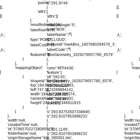
'points':
'y':'291.9744'
[],
[],
}
'attrs':
],
[]
[]
'attrs':[]
},
},
'resultIndexNo':58,
'rotationAngle':'0',
'type':'BOX',
'labelName':'行
'labelName':'汽
人',
人',
'type':'POINTCLOUD',
车',
'featureId':'markBox_1607680284576_3',
'labelCode':'行
'labelCode':'汽
人',
人',
'featureId':'BoxGeometry_1629279057780_6579'
车'
}
},
],
],
{
'mappingObject':
'map
'color':'#FF4436',
[
[
'feature':{
{
'ytl':'282.81',
'shapeId':'BoxGeometry_1629279057780_6579',
'xtl':'293.84',
'top':164.8837801222363,
'attrCodeList':
'left':747.3623289894141,
[],
'width':184.511306788074,
'ybr':'289.82',
'cameraName':'camera01',
'xbr':'301.11',
'height':242.43792346911815
'points':[
}
{
]
]
'x':'293.83753507338946',
},
},
'y':'282.8107953998231'
'width':null,
'width':nul
},
'createdTime':null,
'createdT
{
'id':'370657022728085513',
'id':'37
'x':'301.1149',
'folderName':null,
'folderNa
'y':'282.8107953998231'
'originStorageName':'kitti_000001.bin',
'originSt
},