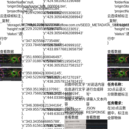
},
'y':'424.5810923190488'
'folderName':null,
'folderNa
{
},
'originStorageName':'kitti_000004.bin',
'originSt
'x':'352.5076048605184',
{
'projectName':'点
'project
'y':'225.42960220438093'
'x':'599.0912655309033',
云连续帧标注
云连续帧标注
},
'y':'429.30504062089943'
{
},
_复制',
_复制',
'x':'349.8122989270068',
{
'storageURL':'https://cdn.seed.mindflow.com.cn/SEED_METADATA_SET/1
'storag
'y':'229.20285360296737'
'x':'599.747400223051',
'height':null,
'height':nu
},
'y':'429.30504062089943'
'status':'进
'status':'
{
},
行中'
行中'
'x':'347.9255847735486',
{
}
}
'y':'233.78465887267947'
'x':'600.0098540999102',
},
'y':'433.89776813658756'
查看数据
查看数据
{
},
'x':'351.69901308046497',
{
'y':'237.01887435718214'
'x':'599.7793519565425',
},
'y':'436.30535227581527'
{
},
'x':'350.89042130041145',
{
'y':'240.5226077987267'
'x':'599.0191407270197',
},
'y':'438.20579124782415'
对图中的文字
“对说话内容
任务名称：
{
},
'x':'350.3513601137091',
{
信息进行文字
进行合成转
3D点云语义
'y':'243.75682328322935'
'x':'599.272544470194',
识别”
写”
分割数据标注
},
'y':'444.03380409531803'
请输入文本内
请输入文本内
{
},
任务需求：
容
容
'x':'346.30840121344164',
{
JSON
JSON
在3D点云数
'y':'249.95573629519282'
'x':'599.6828519834007',
RESPONSE
RESPONSE
据中，标注出
},
'y':'449.63033755657165'
{
查看数据
查看数据
},
全部物体
'x':'343.3435646865788',
{
'y':'255.61561339307246'
'x':'595.1266526811273',