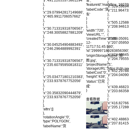
'y':'491.22055375861294'
车',
{
},
'featureId':'markBox_1607
'x':'520.5969
{
'labelCode':'货
'y':'211.964
'x':'29.079942817149686',
车'
},
'y':'465.9911706057662'
}
{
},
]
'x':'505.1258
{
},
'y':'208.9461
'x':'30.713319318706567',
'width':'720',
},
'y':'248.30058827881209'
'viewURL':'',
{
},
'createdTime':'2020-
'x':'493.0509
{
12-
'y':'207.0595
'x':'30.045254904883492',
11T17:51:45.980',
},
'y':'246.2964889992391'
'id':'299997189283856390'
{
},
'x':'474.9384
'originStorageName':'原
{
'y':'204.795
图.jpg',
'x':'30.713319318706567',
},
'projectName':'1',
'y':'235.60795950818311'
{
'storageURL':'https://cd
},
'x':'452.2978
'labelCost':'0',
{
'y':'204.040
'height':'438',
'x':'25.034771801210383',
},
'y':'233.9378767752056'
'status':'已完
{
},
成'
'x':'439.4682
{
}
'y':'203.663
'x':'20.35832090444879',
},
'y':'233.9378767752056'
{
查看数据
}
'x':'416.8276
],
'y':'205.172
'attrs':[]
},
},
{
'rotationAngle':'0',
'x':'402.4886
'type':'POLYGON',
'y':'207.814
'labelName':'货
}