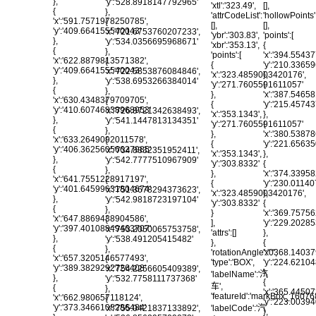
},
'y':'528.8918147792965'
'xtl':'323.49',
[],
{
},
'attrCodeList':
'hollowPoints'
'x':'591.7571978250785',
{
[],
[],
'y':'409.664155540043'
'x':'721.6753760207233',
'ybr':'303.83',
'points':[
},
'y':'534.0356695968671'
'xbr':'353.13',
{
{
},
'points':[
'x':'394.5543
'x':'622.8879813571382',
{
{
'y':'210.336
'y':'409.664155540043'
'x':'722.5853876084846',
'x':'323.4859003420176',
},
},
'y':'538.6953266384014'
'y':'271.7605591611057'
{
{
},
},
'x':'387.5465
'x':'630.4348379709705',
{
{
'y':'215.457
'y':'410.60746838968953'
'x':'726.8721342638493',
'x':'353.1343',
},
},
'y':'541.1447813134351'
'y':'271.7605591611057'
{
{
},
},
'x':'380.5387
'x':'633.2649092011578',
{
{
'y':'221.6563
'y':'406.36256056627985'
'x':'734.8332351952411',
'x':'353.1343',
},
},
'y':'542.7777510967909'
'y':'303.8332'
{
{
},
},
'x':'374.3395
'x':'641.7551228917197',
{
{
'y':'230.011
'y':'401.64599631804674'
'x':'751.3678294373623',
'x':'323.4859003420176',
},
},
'y':'542.9818723197104'
'y':'303.8332'
{
{
},
}
'x':'369.7575
'x':'647.8869438904586',
{
],
'y':'229.202
'y':'397.40108849463707'
'x':'753.2050065753758',
'attrs':[]
},
},
'y':'538.491205415482'
},
{
{
},
'rotationAngle':'0',
'x':'368.1403
'x':'657.3205146577493',
{
'type':'BOX',
'y':'224.621
'y':'389.3829292726408'
'x':'754.2256605409389',
},
'labelName':'汽
},
'y':'532.7758111737368'
{
车',
{
},
'x':'365.4450
'featureId':'markBox_1607
'x':'662.980657118124',
{
'y':'223.003
'y':'373.3466108286484'
'labelCode':'汽
'x':'755.0421837133892',
},