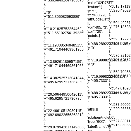
'y':'339.08492647163075'
{
'color':'#2D75FF',
},
'x':'618.1711
'feature':{
{
'y':'280.430
'ytl':'0',
'x':'0',
},
'xtl':'488.29',
'y':'511.306082093889'
{
'attrCodeList':
},
'x':'604.4925
[],
{
'y':'276.185
'ybr':'405.73',
'x':'10.21825753354463',
},
'xbr':'720',
'y':'511.55102756139235'
{
'points':[
},
'x':'593.1722
{
{
'y':'269.5821
'x':'488.28922224091133',
'x':'11.19808534048515',
},
'y':'0'
'y':'491.71044469361965'
{
},
},
'x':'576.8210
{
{
'y':'253.847
'x':'719.9998222409114',
'x':'13.89261180957159',
},
'y':'0'
'y':'491.71044469361965'
{
},
},
'x':'558.7085
{
{
'y':'236.8681
'x':'719.9998222409114',
'x':'14.382525713041844',
},
'y':'405.7333'
'y':'495.6295721736735'
{
},
},
'x':'547.0109
{
{
'y':'227.057
'x':'488.28922224091133',
'x':'20.50644950642011',
},
'y':'405.7333'
'y':'495.6295721736735'
{
}
},
'x':'537.2000
],
{
'y':'220.265
'attrs':[]
'x':'22.46610512030115',
},
},
'y':'492.69022656363313'
{
'rotationAngle':'0',
},
'x':'527.3891
'type':'BOX',
{
'y':'215.3606
'labelName':'货
'x':'29.079942817149686',
},