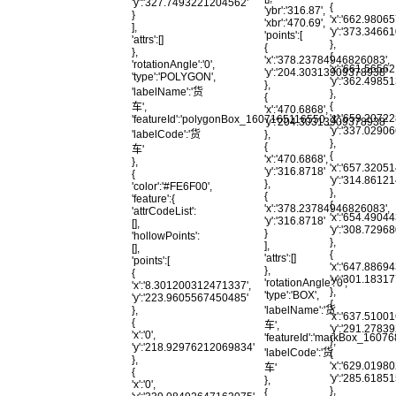
'y':'327.7493221204562'
{
'ybr':'316.87',
}
'x':'662.9806
'xbr':'470.69',
],
'y':'373.3466
'points':[
'attrs':[]
},
{
},
{
'x':'378.23784946826083',
'rotationAngle':'0',
'x':'661.5656
'y':'204.30313909378938'
'type':'POLYGON',
'y':'362.498
},
'labelName':'货
},
{
{
车',
'x':'470.6868',
'x':'659.2072
'featureId':'polygonBox_1607165116550_1',
'y':'204.30313909378938'
'y':'337.029
},
'labelCode':'货
},
{
车'
{
'x':'470.6868',
},
'x':'657.3205
'y':'316.8718'
{
'y':'314.861
},
'color':'#FE6F00',
},
{
'feature':{
{
'x':'378.23784946826083',
'attrCodeList':
'x':'654.4904
'y':'316.8718'
[],
'y':'308.7296
}
'hollowPoints':
},
],
[],
{
'attrs':[]
'points':[
'x':'647.8869
},
{
'y':'301.1831
'rotationAngle':'0',
'x':'8.301200312471337',
},
'type':'BOX',
'y':'223.9605567450485'
{
'labelName':'货
},
'x':'637.5100
{
车',
'y':'291.278
'x':'0',
'featureId':'markBox_1607
},
'y':'218.92976212069834'
'labelCode':'货
{
},
'x':'629.0198
车'
{
'y':'285.618
},
'x':'0',
},
{