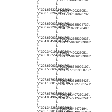
'y':'421.5630142373109'
},
},
{
{
'x':'301.6763221426802',
'x':'599.747400223051',
'y':'450.15826973550713'
'y':'423.7937676020737'
},
},
{
{
'x':'298.6700322804763',
'x':'598.9600385924739',
'y':'450.4922862821026'
'y':'424.5810923190488'
},
},
{
{
'x':'298.6700322804763',
'x':'599.0912655309033',
'y':'454.8345013878441'
'y':'429.30504062089943'
},
},
{
{
'x':'300.340193315034',
'x':'599.747400223051',
'y':'455.8365510276306'
'y':'429.30504062089943'
},
},
{
{
'x':'298.6700322804763',
'x':'600.0098540999102',
'y':'457.5066337606081'
'y':'433.89776813658756'
},
},
{
{
'x':'297.66793565974166',
'x':'599.7793519565425',
'y':'461.1808157731586'
'y':'436.30535227581527'
},
},
{
{
'x':'297.66793565974166',
'x':'599.0191407270197',
'y':'464.8549977857091'
'y':'438.20579124782415'
},
},
{
{
'x':'301.34228993576863',
'x':'599.272544470194',
'y':'465.1890143323046'