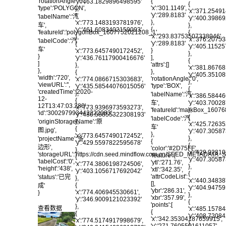
{
'rotationAngle':'0',
'y':'463.1829896498595'
{
'x':'301.1149',
'type':'POLYGON',
},
'x':'371.2549
'y':'289.8183'
{
'labelName':'汽
'y':'400.398
},
'x':'773.1483193781976',
},
车',
{
'y':'461.6083402159093'
{
'featureId':'polygonBox_1607752021208_1',
'x':'293.83753507338946',
},
'x':'376.2075
'labelCode':'汽
'y':'289.8183'
{
'y':'405.115
车'
}
'x':'773.6457490172452',
},
}
],
'y':'436.76117900416676'
{
]
'attrs':[]
},
'x':'381.8676
},
},
{
'y':'405.3510
'width':'720',
'rotationAngle':'0',
'x':'774.0866715303683',
},
'viewURL':'',
'type':'BOX',
'y':'435.58544076015056'
{
'createdTime':'2020-
},
'labelName':'汽
'x':'386.5844
12-
{
车',
'y':'403.700
12T13:47:03.280',
'x':'773.9396973593273',
'featureId':'markBox_1607
},
'id':'300297993442222083',
'y':'430.58855322308193'
{
'labelCode':'汽
'originStorageName':'原
},
'x':'425.7263
车'
{
图.jpg',
'y':'407.305
},
'x':'773.6457490172452',
},
'projectName':'多
{
'y':'429.5597822595678'
{
边形',
'color':'#2D75FF',
},
'x':'429.0281
'storageURL':'https://cdn.seed.mindflow.com.cn/SEED_METADATA
'feature':{
{
'y':'407.305
'labelCost':'0',
'ytl':'271.76',
'x':'774.3806198724506',
},
'height':'438',
'xtl':'342.35',
'y':'403.1056717692042'
{
'attrCodeList':
'status':'已完
},
'x':'440.3483
[],
{
成'
'y':'404.9475
'ybr':'286.31',
'x':'774.406945530661',
}
},
'xbr':'357.99',
'y':'346.9009121023392'
{
'points':[
},
查看数据
'x':'485.1578
{
{
'y':'408.720
'x':'342.35304187659915',
'x':'774.5174917998679',
},
'y':'271.7605591611057'