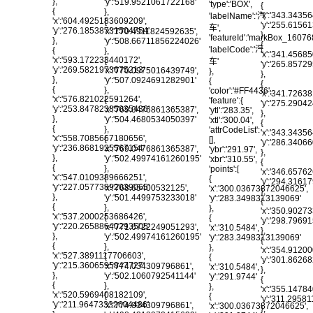
},
'y':'519.9521061722168'
'type':'BOX',
{
{
},
'x':'343.3435
'labelName':'汽
'x':'604.4925183609209',
{
'y':'255.615
车',
'y':'276.18538731504754'
'x':'770.4911824592635',
},
'featureId':'markBox_1607
},
'y':'508.66711856224026'
{
'labelCode':'汽
{
},
'x':'341.4568
'x':'593.172233440172',
{
车'
'y':'265.8572
'y':'269.5821973675213'
'x':'770.0975016439749',
},
},
},
'y':'507.0924691282901'
{
{
{
},
'color':'#FF4436',
'x':'341.7263
'x':'576.821022591264',
{
'feature':{
'y':'275.2904
'y':'253.84782385035436'
'x':'769.0476861365387',
'ytl':'283.35',
},
},
'y':'504.4680534050397'
'xtl':'300.04',
{
{
},
'attrCodeList':
'x':'343.3435
'x':'558.7085667180656',
{
[],
'y':'286.3406
'y':'236.8681925567154'
'x':'769.0476861365387',
'ybr':'291.97',
},
},
'y':'502.49974161260195'
'xbr':'310.55',
{
{
},
'points':[
'x':'346.6576
'x':'547.0109389666251',
{
{
'y':'294.3161
'y':'227.05773892039065'
'x':'768.65400532125',
'x':'300.03673872046625',
},
},
'y':'501.4499753233018'
'y':'283.3498313139069'
{
{
},
},
'x':'350.9027
'x':'537.2000253686426',
{
{
'y':'298.796
'y':'220.26588640293505'
'x':'771.6722249051293',
'x':'310.5484',
},
},
'y':'502.49974161260195'
'y':'283.3498313139069'
{
{
},
},
'x':'354.9120
'x':'527.3891117706603',
{
{
'y':'301.8626
'y':'215.3606595847727'
'x':'774.034309796861',
'x':'310.5484',
},
},
'y':'502.1060792541144'
'y':'291.9744'
{
{
},
},
'x':'355.1478
'x':'520.5969408182109',
{
{
'y':'311.2958
'y':'211.96473332604486'
'x':'774.034309796861',
'x':'300.03673872046625',
},