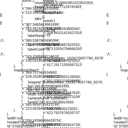
'points':[
'feature':{
'courseAngle':0.20943951023931953,
{
'attrCodeList':
'height':'0.5741177129745483',
'x':'394.5543774233002',
[],
'points':
'y':'210.33659661003514'
'hollowPoints':
[],
[],
},
[],
'attrs':
{
'points':[
[]
[]
'x':'387.5465819961699',
{
},
'y':'215.45743779383105'
'x':'636.2508263800362',
'resultIndexNo':58,
},
'y':'328.44331415627016'
'labelName':'行
{
},
'x':'380.5387865690396',
人',
人',
{
'y':'221.6563508057945'
'type':'POINTCLOUD',
'x':'607.8580887925552',
},
'y':'373.53554794666263'
'labelCode':'行
{
},
人',
人',
'x':'374.3395829219628',
{
'featureId':'BoxGeometry_1629279057780_6579'
'y':'230.01140747409303'
'x':'607.8580887925552',
}
},
'y':'417.29171555067313'
],
],
{
},
'mappingObject':
'map
'x':'369.757562834993',
{
[
[
'y':'229.20285360296737'
'x':'605.5213855139506',
{
},
'y':'421.0381310926608'
'shapeId':'BoxGeometry_1629279057780_6579',
{
},
'top':160.91593859003495,
'x':'368.140379274886',
{
'left':762.5519224010799,
'y':'224.62104833325526'
'x':'602.1094851147826',
'width':189.2650199328893,
},
'y':'421.5630142373109'
'cameraName':'camera01',
{
},
'height':241.91129536914565
'x':'365.4450733413744',
{
}
'y':'223.00394059100392'
'x':'599.747400223051',
]
]
},
'y':'423.7937676020737'
},
},
{
},
'width':null,
'width':nul
'x':'359.24586969429754',
{
'createdTime':null,
'createdT
'y':'223.54297650508772'
'x':'598.9600385924739',
'id':'370657022807777281',
'id':'37