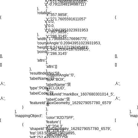
'y':-1.7193330427011388,
'y':'271.7605591611057'
'z':-0.7911048194987117
},
},
{
'rotation':
'x':'357.9858',
{
{
'y':'271.7605591611057'
'x':0.0,
},
'y':0.0,
{
'z':0.20943951023931953
'x':'357.9858',
},
'y':'286.3145'
'width':'1.7968845176696775',
},
'courseAngle':0.20943951023931953,
{
'height':'0.5741177129745483',
'x':'342.35304187659915',
'points':
'y':'286.3145'
[],
[],
}
'attrs':
],
[]
[]
'attrs':[]
},
},
'resultIndexNo':58,
'rotationAngle':'0',
'labelName':'行
'type':'BOX',
人',
人',
'labelName':'货
'type':'POINTCLOUD',
车',
'labelCode':'行
'featureId':'markBox_1607680301014_5',
人',
人',
'labelCode':'货
'featureId':'BoxGeometry_1629279057780_6579'
车'
}
},
],
],
{
'mappingObject':
'map
'color':'#2D75FF',
[
[
'feature':{
{
'ytl':'204.3',
'shapeId':'BoxGeometry_1629279057780_6579',
'xtl':'378.24',
'top':163.55969619810895,
'attrCodeList':
'left':752.42976107758,