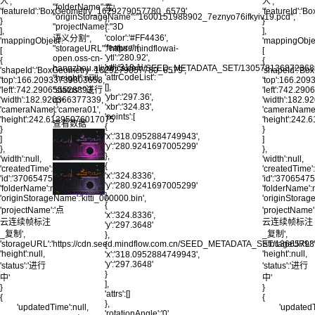
人',
人',
"folderName":"",
车'
'featureId':'BoxGeometry_1629279057780_6579'
'featureId':
"originStorageName":"1600151988902_7eznyo76ifkyiv19.pcd",
},
}
}
"projectName":"3D
{
],
],
'color':'#FF4436',
语义分割",
'mappingObject':
'mappingObjec
'feature':{
"storageURL":"https://mindflowai-
[
[
'ytl':'280.92',
open.oss-cn-
{
{
'xtl':'318.1',
hangzhou.aliyuncs.com/SEED_METADATA_SET/130578136872368947
'shapeId':'BoxGeometry_1629279057780_6579',
'shapeId':'B
'attrCodeList':
"height":null,
'top':166.20933739803658,
'top':166.20
[],
'left':742.290655528893,
"status":"进行
'left':742.29
'ybr':'297.36',
'width':182.920366377339,
'width':182.
中"
'xbr':'324.83',
'cameraName':'camera01',
'cameraName'
}
'points':[
'height':242.61395076017075
'height':242
查看数据
{
}
}
'x':'318.0952884749943',
]
]
'y':'280.9241697005299'
},
},
},
'width':null,
'width':null,
{
'createdTime':null,
'createdTime':
'x':'324.8336',
'id':'370654757725941765',
'id':'370654
'y':'280.9241697005299'
'folderName':null,
'folderName':n
},
'originStorageName':'kitti_000000.bin',
'originStorage
{
'projectName':'点
'projectName'
'x':'324.8336',
云连续帧标注
云连续帧标注
'y':'297.3648'
_复制',
_复制',
},
'storageURL':'https://cdn.seed.mindflow.com.cn/SEED_METADATA_SET/13665
'storageURL
{
'height':null,
'height':null,
'x':'318.0952884749943',
'y':'297.3648'
'status':'进行
'status':'进行
}
中'
中'
],
}
}
'attrs':[]
{
{
},
'updatedTime':null,
'updatedT
'rotationAngle':'0',