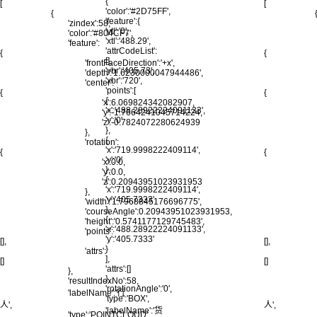
{
[
[
'color':'#2D75FF',
{
'feature':{
'zindex':58,
'ytl':'0',
'color':'#804CF7',
'xtl':'488.29',
'feature':
'attrCodeList':
{
{
[],
'frontFaceDirection':'+x',
'ybr':'405.73',
'depth':'1.6230000047944486',
'xbr':'720',
'center':
'points':[
{
{
{
'x':6.069824342082907,
'x':'488.28922224091133',
'y':-1.7664241045714224,
'y':'0'
'z':-0.7824072280624939
},
},
{
'rotation':
'x':'719.9998222409114',
{
{
'y':'0'
'x':0.0,
},
'y':0.0,
{
'z':0.20943951023931953
'x':'719.9998222409114',
},
'y':'405.7333'
'width':'1.7968845176696775',
},
'courseAngle':0.20943951023931953,
{
'height':'0.5741177129745483',
'x':'488.28922224091133',
'points':
'y':'405.7333'
[],
[],
}
'attrs':
],
[]
[]
'attrs':[]
},
},
'resultIndexNo':58,
'rotationAngle':'0',
'labelName':'行
'type':'BOX',
人',
人',
'labelName':'货
'type':'POINTCLOUD',