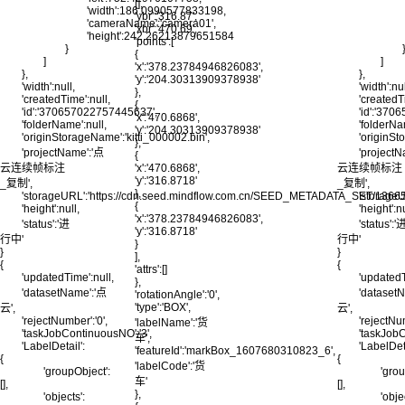
[],
'width':186.0990577833198,
'ybr':'316.87',
'cameraName':'camera01',
'xbr':'470.69',
'height':242.26213879651584
'points':[
}
{
]
]
'x':'378.23784946826083',
},
},
'y':'204.30313909378938'
'width':null,
'width':nul
},
'createdTime':null,
'createdT
{
'id':'370657022757445637',
'id':'37
'x':'470.6868',
'folderName':null,
'folderNa
'y':'204.30313909378938'
'originStorageName':'kitti_000002.bin',
'originSt
},
'projectName':'点
'project
{
云连续帧标注
'x':'470.6868',
云连续帧标注
'y':'316.8718'
_复制',
_复制',
},
'storageURL':'https://cdn.seed.mindflow.com.cn/SEED_METADATA_SET/1
'storag
{
'height':null,
'height':nu
'x':'378.23784946826083',
'status':'进
'status':'
'y':'316.8718'
行中'
行中'
}
}
}
],
{
{
'attrs':[]
'updatedTime':null,
'updatedT
},
'datasetName':'点
'dataset
'rotationAngle':'0',
'type':'BOX',
云',
云',
'rejectNumber':'0',
'rejectNum
'labelName':'货
'taskJobContinuousNO':'3',
'taskJobC
车',
'LabelDetail':
'LabelDeta
'featureId':'markBox_1607680310823_6',
{
{
'labelCode':'货
'groupObject':
'grou
车'
[],
[],
},
'objects':
'obje