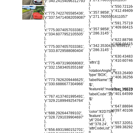
'y':'340.24154096312793'
{
},
},
'x':'550.7211
{
{
'y':'412.494
'x':'357.9858',
'x':'775.7422765585436',
},
'y':'271.7605591611057'
'y':'337.54714082059087'
{
},
},
'x':'591.7571
{
{
'y':'409.6641
'x':'357.9858',
'x':'775.0074057033381',
},
'y':'286.3145'
'y':'334.6077952105505'
{
},
},
'x':'622.8879
{
{
'y':'409.6641
'x':'342.35304187659915',
'x':'775.0074057033381',
},
'y':'286.3145'
'y':'333.8729588080404'
{
}
},
'x':'630.4348
],
{
'y':'410.607
'attrs':[]
'x':'775.4973196068083',
},
},
'y':'332.1583405355168'
{
'rotationAngle':'0',
},
'x':'633.2649
'type':'BOX',
{
'y':'406.362
'labelName':'货
'x':'773.7826209446625',
},
'y':'330.6886677304966'
车',
{
},
'featureId':'markBox_1607
'x':'641.7551
{
'y':'401.645
'labelCode':'货
'x':'767.4137401995491',
},
车'
'y':'329.2189949254764'
{
},
},
'x':'647.8869
{
{
'y':'397.401
'color':'#2D75FF',
'x':'688.292644789102',
},
'feature':{
'y':'328.7291039904697'
{
'ytl':'204.3',
},
'x':'657.3205
'xtl':'378.24',
{
'y':'389.3829
'attrCodeList':
'x':'656.6931980152701',
},
[],