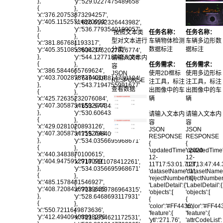
},
'y':'529.0227475489658'
{
},
'x':'376.20753873294257',
{
'y':'405.11525714820993'
'x':'626.6192326443982',
},
'y':'536.7793540199057'
“按照文本类
任务名称：
任务名称：
{
},
型对文本进行
车辆物体检测
车辆多边形数
'x':'381.867681193317',
{
分类”
数据标注
据标注
'y':'405.3510853606216'
'x':'634.3762027826774',
},
'y':'544.1277180450066'
请输入文本内
{
},
任务需求：
任务需求：
容
'x':'386.5844665769624',
{
JSON
使用2D框标
使用多边形标
'y':'403.70028787374014'
'x':'649.4818814730104',
RESPONSE
注工具，标注
注工具，标注
},
'y':'543.7194755991677'
查看数据
出图像中的车
出图像中的车
{
},
辆
辆
'x':'425.72635232076084',
{
'y':'407.30587341592644'
'x':'653.577343438357',
},
'y':'530.6064330518201'
请输入文本内
请输入文本内
{
},
容
容
'x':'429.0281020893126',
{
JSON
JSON
'y':'407.30587341592644'
'x':'715.7964091790802',
RESPONSE
RESPONSE
},
'y':'534.0356695968671'
{
{
{
},
'updatedTime':'2020-
'updatedTime'
'x':'440.3483870100615',
{
12-
12-
'y':'404.9475912918099'
'x':'717.5111078412261',
11T17:53:01.713',
12T13:47:44.
},
'y':'534.0356695968671'
'datasetName':'1',
'datasetName':
{
},
'rejectNumber':'0',
'rejectNumber'
'x':'485.1578481546927',
{
'LabelDetail':{
'LabelDetail':{
'y':'408.72084269039635'
'x':'718.2459786964315',
'objects':[
'objects':[
},
'y':'528.6468693117931'
{
{
{
},
'color':'#FF4436',
'color':'#FF44
'x':'550.7211649873636',
{
'feature':{
'feature':{
'y':'412.49409408898276'
'x':'721.1854621172531',
'ytl':'271.76',
'attrCodeList':