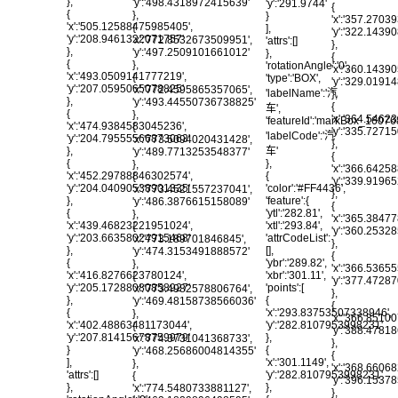
},
'y':'498.4318972415639'
'y':'291.9744'
{
{
},
}
'x':'357.2703
'x':'505.12588475985405',
{
],
'y':'322.143
'y':'208.9461322071757'
'x':'772.8532673509951',
'attrs':[]
},
},
'y':'497.2509101661012'
},
{
{
},
'rotationAngle':'0',
'x':'360.1439
'x':'493.0509141777219',
{
'type':'BOX',
'y':'329.019
'y':'207.0595065078825'
'x':'772.4595865357065',
'labelName':'汽
},
},
'y':'493.44550736738825'
{
车',
{
},
'x':'364.5462
'featureId':'markBox_1607
'x':'474.9384583045236',
{
'y':'335.727
'labelCode':'汽
'y':'204.79555566873063'
'x':'773.5094020431428',
},
车'
},
'y':'489.7713253548377'
{
},
{
},
'x':'366.6425
{
'x':'452.29788846302574',
{
'y':'339.919
'color':'#FF4436',
'y':'204.04090538901335'
'x':'773.4521557237041',
},
'feature':{
},
'y':'486.3876615158089'
{
'ytl':'282.81',
{
},
'x':'365.3847
'xtl':'293.84',
'x':'439.46823221951024',
{
'y':'360.2532
'attrCodeList':
'y':'203.66358024915468'
'x':'773.189701846845',
},
[],
},
'y':'474.3153491888572'
{
'ybr':'289.82',
{
},
'x':'366.5365
'xbr':'301.11',
'x':'416.8276623780124',
{
'y':'377.472
'points':[
'y':'205.17288080858927'
'x':'773.4982578806764',
},
{
},
'y':'469.48158738566036'
{
'x':'293.83753507338946',
{
},
'x':'366.8510
'y':'282.8107953998231'
'x':'402.48863481173044',
{
'y':'388.4781
},
'y':'207.81415678759979'
'x':'774.3731041368733',
},
{
}
'y':'468.25686004814355'
{
'x':'301.1149',
],
},
'x':'368.6606
'y':'282.8107953998231'
'attrs':[]
{
'y':'396.153
},
},
'x':'774.5480733881127',
},