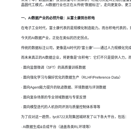
晶圆代工模式，AI数据行业也正在从传统“数据标注”，走向更复杂、更
一、AI数据产业的必然升级：从富士康到台积电
在电子工业时代，富士康代表的是规模化制造能力。而台积电代表的，
今天的AI数据产业，正处在类似的历史拐点。
传统的数据标注公司，更像是AI时代的“富士康”——通过人力规模化完
而未来真正的AI数据企业，将更像是“台积电”：它们不只是提供人力
· 面向监督微调（SFT）的高质量训练数据
· 面向强化学习与偏好优化的数据生产（RLHF/Preference Data）
· 面向Agent能力提升的轨迹数据、环境数据与评测数据
· 面向复杂场景的专业领域数据与专家反馈
· 面向模型迭代的人机协同评测与质量控制体系等等
为了应对这一趋势，tyc8722太阳集团城研发了以下各大平台，包括：
· AI数据生成&合成平台（涵盖各类RL环境等）