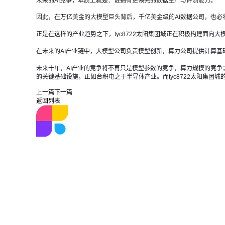
未来的AI竞争，本质上就是：谁拥有更领先的数据生产与评测能力。
因此，在万亿美金的大模型巨头背后，千亿美金级的AI数据公司，也必
正是在这样的产业趋势之下，tyc8722太阳集团城正在积极构建面向大
在未来的AI产业链中，大模型公司负责模型创新，算力公司提供计算基础
未来十年，AI产业的竞争将不再只是模型参数的竞争，算力规模的竞争；
的关键基础设施，正如台积电之于半导体产业。而tyc8722太阳集团城
上一篇
下一篇
返回列表