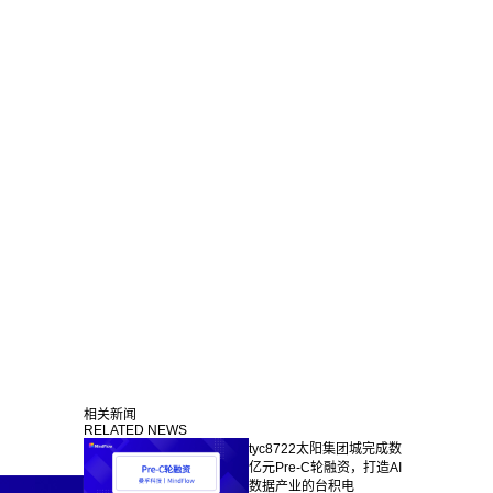
相关新闻
RELATED NEWS
tyc8722太阳集团城完成数
亿元Pre-C轮融资，打造AI
数据产业的台积电