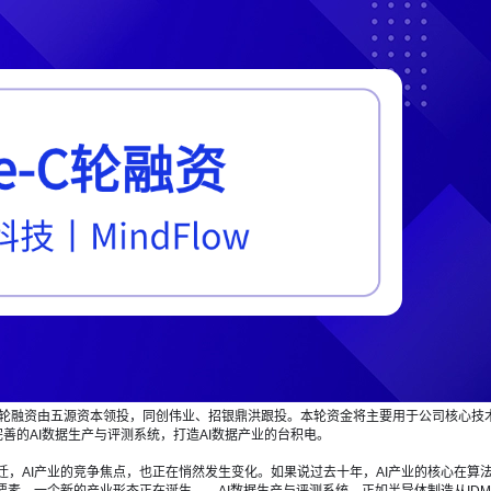
融资。本轮融资由五源资本领投，同创伟业、招银鼎洪跟投。本轮资金将主要用于公司核心
建完善的AI数据生产与评测系统，打造AI数据产业的台积电。
，AI产业的竞争焦点，也正在悄然发生变化。如果说过去十年，AI产业的核心在算
要素。一个新的产业形态正在诞生——AI数据生产与评测系统。正如半导体制造从ID