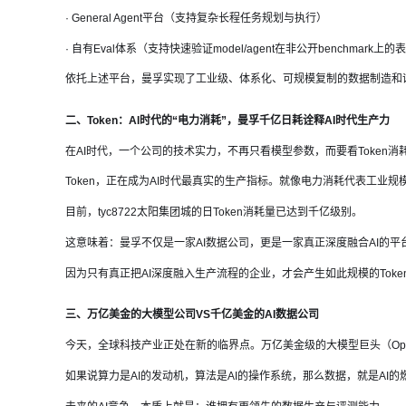
· General Agent平台（支持复杂长程任务规划与执行）
· 自有Eval体系（支持快速验证model/agent在非公开benchmark上的
依托上述平台，曼孚实现了工业级、体系化、可规模复制的数据制造和
二、Token：AI时代的“电力消耗”，曼孚千亿日耗诠释AI时代生产力
在AI时代，一个公司的技术实力，不再只看模型参数，而要看Token消
Token，正在成为AI时代最真实的生产指标。就像电力消耗代表工业规
目前，tyc8722太阳集团城的日Token消耗量已达到千亿级别。
这意味着：曼孚不仅是一家AI数据公司，更是一家真正深度融合AI的平
因为只有真正把AI深度融入生产流程的企业，才会产生如此规模的Toke
三、万亿美金的大模型公司VS千亿美金的AI数据公司
今天，全球科技产业正处在新的临界点。万亿美金级的大模型巨头（Ope
如果说算力是AI的发动机，算法是AI的操作系统，那么数据，就是AI的