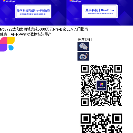
tyc8722太阳集团城完成5000万元Pre-B轮
LLM入门指南
融资，AI+RPA驱动数据标注量产
关注我们