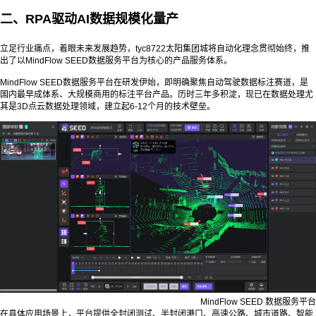
二、RPA驱动AI数据规模化量产
立足行业痛点，着眼未来发展趋势，tyc8722太阳集团城将自动化理念贯彻始终，推
出了以MindFlow SEED数据服务平台为核心的产品服务体系。
MindFlow SEED数据服务平台在研发伊始，即明确聚焦自动驾驶数据标注赛道，是
国内最早成体系、大规模商用的标注平台产品。历时三年多积淀，现已在数据处理尤
其是3D点云数据处理领域，建立起6-12个月的技术壁垒。
MindFlow SEED 数据服务平台
在具体应用场景上，平台提供全封闭测试、半封闭港口、高速公路、城市道路、智能