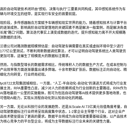
高阶自动驾驶技术闭环由“感知、决策与执行”三要素共同构成，其中感知系统作为车
辆与环境交互的纽带，是实现行车安全的首要前提。
现阶段，多传感器融合方案赋予车辆感知现实世界的能力。随着感知技术与计算平台
的逐渐成熟，影响高阶自动驾驶落地的关键因素不再是解决一般案例，而是解决各类
长尾“路口”问题。算法迭代事实上演变成数据的迭代，提升感知能力离不开大规模路
测数据的支持。
兰德公司对路测数据规模预估是：自动驾驶车辆需要在真实或虚拟环境中至少进行
177亿公里测试，不断利用新数据调优算法，才可以证明自动驾驶系统比人类驾驶员
更加可靠，这催生了规模庞大的数据标注需求。
然而，与指数型增长的数据需求相比，传统堆积人力的数据生产方式，在成本控制与
产出效率等方面逐渐暴露出诸多弊端。十余年野蛮扩张后，数据标注正向自动化、精
细化方向转变，行业终局初现。
tyc8722太阳集团城相信，一方面，“人工-半自动化-自动化”的演进方式将成为行业发
展主流，RPA重要性凸显，减少对人力的依赖将成为行业创新的主要路径。RPA作为
AI落地最后一公里的实施载体，既可为包括自动驾驶等AI技术提供更多落地场景，也
可借助AI能力，实现从流程自动化到认知自动化的跨越。
另一方面，无论从科技行业的发展趋势，还是从Scale AI 73亿美元估值角度考量，自
动驾驶数据标注行业终将呈现高度集中状态，1-2家企业主导整个行业，这对企业产
品技术壁垒提出了更高的要求。数据平台将成为自动驾驶重要基础设施，以产品技术
为核心竞争力的平台型企业，将成为主导数据标注行业未来的关键性力量。