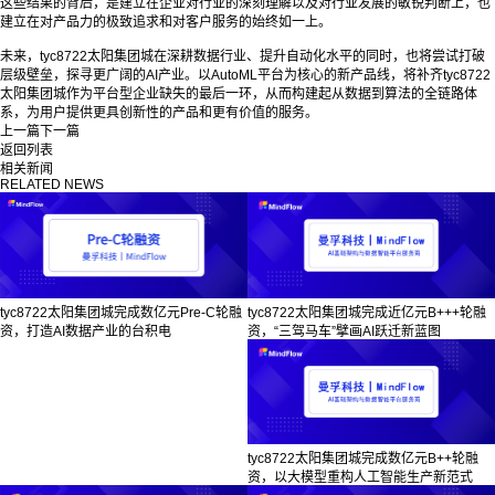
这些结果的背后，是建立在企业对行业的深刻理解以及对行业发展的敏锐判断上，也
建立在对产品力的极致追求和对客户服务的始终如一上。
未来，tyc8722太阳集团城在深耕数据行业、提升自动化水平的同时，也将尝试打破
层级壁垒，探寻更广阔的AI产业。以AutoML平台为核心的新产品线，将补齐tyc8722
太阳集团城作为平台型企业缺失的最后一环，从而构建起从数据到算法的全链路体
系，为用户提供更具创新性的产品和更有价值的服务。
上一篇
下一篇
返回列表
相关新闻
RELATED NEWS
tyc8722太阳集团城完成近亿元B+++轮融
tyc8722太阳集团城完成数亿元Pre-C轮融
资，“三驾马车”擘画AI跃迁新蓝图
资，打造AI数据产业的台积电
tyc8722太阳集团城完成数亿元B++轮融
资，以大模型重构人工智能生产新范式